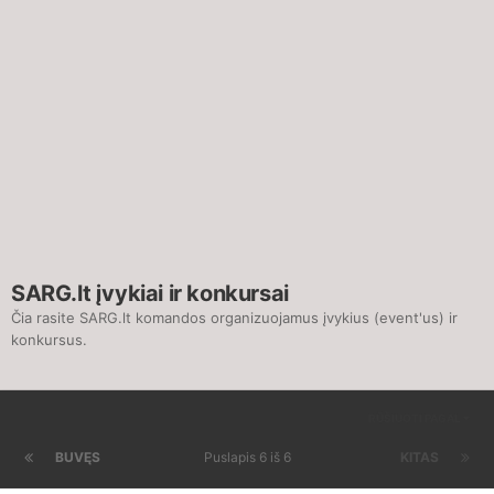
SARG.lt įvykiai ir konkursai
Čia rasite SARG.lt komandos organizuojamus įvykius (event'us) ir
konkursus.
RŪŠIUOTI PAGAL
BUVĘS
Puslapis 6 iš 6
KITAS