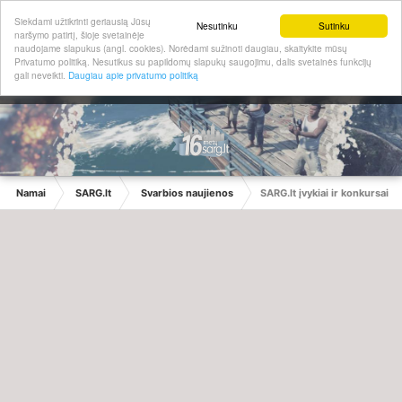
Siekdami užtikrinti geriausią Jūsų
Nesutinku
Sutinku
naršymo patirtį, šioje svetainėje
naudojame slapukus (angl. cookies). Norėdami sužinoti daugiau, skaitykite mūsų
Privatumo politiką. Nesutikus su papildomų slapukų saugojimu, dalis svetainės funkcijų
gali neveikti.
Daugiau apie privatumo politiką
Namai
SARG.lt
Svarbios naujienos
SARG.lt įvykiai ir konkursai