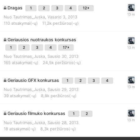
Dragas
1
2
3
4
12
Nuo
Tautrimas_Juska
,
Vasario 3, 2013
110
atsakymai(-ų)
11,2k
peržiūros(-ų)
Geriausios nuotraukos konkursas
1
2
3
4
17
Nuo
Tautrimas_Juska
,
Sausio 30, 2013
165
atsakymai(-ų)
24,5k
peržiūros(-ų)
Geriausio GFX konkursas
1
2
3
4
Nuo
Tautrimas_Juska
,
Sausio 29, 2013
39
atsakymai(-ų)
8,8k
peržiūros(-ų)
Geriausio filmuko konkursas
1
2
Nuo
Tautrimas_Juska
,
Sausio 28, 2013
18
atsakymai(-ų)
8,3k
peržiūros(-ų)