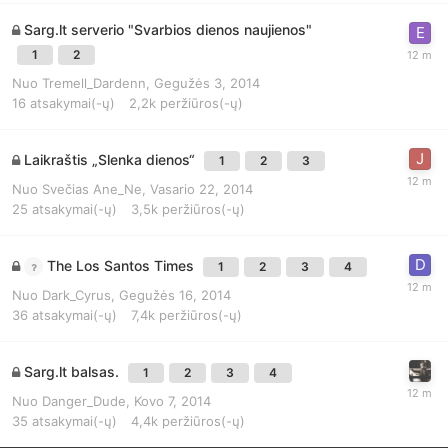
Sarg.lt serverio "Svarbios dienos naujienos"
1
2
Nuo
Tremell_Dardenn
,
Gegužės 3, 2014
16
atsakymai(-ų)
2,2k
peržiūros(-ų)
Laikraštis „Slenka dienos“
1
2
3
Nuo
Svečias Ane_Ne
,
Vasario 22, 2014
25
atsakymai(-ų)
3,5k
peržiūros(-ų)
The Los Santos Times
1
2
3
4
Nuo
Dark_Cyrus
,
Gegužės 16, 2014
36
atsakymai(-ų)
7,4k
peržiūros(-ų)
Sarg.lt balsas.
1
2
3
4
Nuo
Danger_Dude
,
Kovo 7, 2014
35
atsakymai(-ų)
4,4k
peržiūros(-ų)