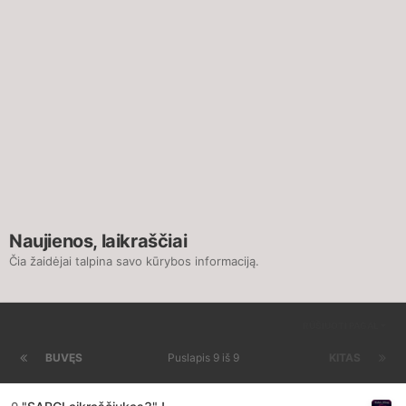
Naujienos, laikraščiai
Čia žaidėjai talpina savo kūrybos informaciją.
RŪŠIUOTI PAGAL
BUVĘS
Puslapis 9 iš 9
KITAS