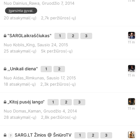
Nuo
Dainius_Rawa
,
Gruodžio 7, 2014
Įgarsinta gyvai.
20
atsakymai(-ų)
2,7k
peržiūros(-ų)
"SARGLaikraščiukas"
1
2
3
Nuo
Kobiis_King
,
Sausio 24, 2015
25
atsakymai(-ų)
5k
peržiūros(-ų)
,,Unikali diena''
1
2
Nuo
Aidas_Rimkunas
,
Sausio 17, 2015
18
atsakymai(-ų)
2,3k
peržiūros(-ų)
„Kitoj pusėj lango“
1
2
3
Nuo
Domas_Kaman
,
Gruodžio 4, 2014
28
atsakymai(-ų)
2,8k
peržiūros(-ų)
SARG.LT Žinios @ ŠniūroTV
1
2
3