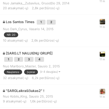
Nuo
Jamaika__Zubaviius
,
Gruodžio 29, 2014
20
atsakymai(-ų)
2,8k
peržiūros(-ų)
Los Santos Times
1
2
Nuo
Dark_Cyrus
,
Vasario 14, 2015
NR: 20
10
atsakymai(-ų)
2,6k
peržiūros(-ų)
[SARG.LT NAUJIENŲ GRUPĖ]
1
2
3
4
Nuo
Marlboro_Master
,
Sausio 2, 2015
(ir 4 daugiau)
Naujienos
Įvykiai
32
atsakymai(-ų)
6,2k
peržiūros(-ų)
"SARGLaikraščiukas2" !
Nuo
Kobiis_King
,
Sausio 25, 2015
9
atsakymai(-ų)
1,6k
peržiūros(-ų)