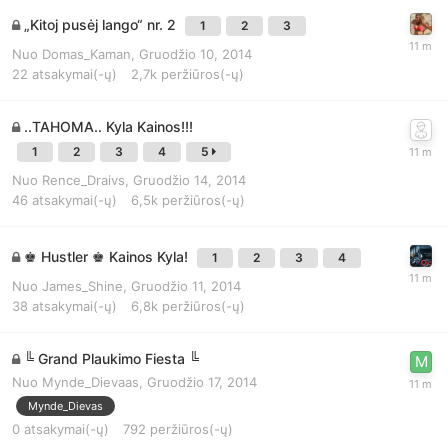
„Kitoj pusėj lango“ nr. 2
1
2
3
Nuo
Domas_Kaman
,
Gruodžio 10, 2014
22
atsakymai(-ų)
2,7k
peržiūros(-ų)
..TAHOMA.. Kyla Kainos!!!
1
2
3
4
5
Nuo
Rence_Draivs
,
Gruodžio 14, 2014
46
atsakymai(-ų)
6,5k
peržiūros(-ų)
♚ Hustler ♚ Kainos Kyla!
1
2
3
4
Nuo
James_Shine
,
Gruodžio 11, 2014
38
atsakymai(-ų)
6,8k
peržiūros(-ų)
╚ Grand Plaukimo Fiesta ╚
Nuo
Mynde_Dievaas
,
Gruodžio 17, 2014
Mynde_Dievas
0
atsakymai(-ų)
792
peržiūros(-ų)