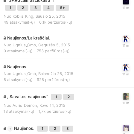
"SARGLaikraščiukas3" !
1
2
3
4
5
Nuo
Kobiis_King
,
Sausio 25, 2015
49
atsakymai(-ų)
6,1k
peržiūros(-ų)
Naujienos/Laikraščiai.
Nuo
Ugnius_Gmb
,
Gegužės 5, 2015
0
atsakymai(-ų)
753
peržiūros(-ų)
Naujienos.
Nuo
Ugnius_Gmb
,
Balandžio 26, 2015
5
atsakymai(-ų)
925
peržiūros(-ų)
,,Savaitės naujienos''
1
2
Nuo
Auris_Demon
,
Kovo 14, 2015
13
atsakymai(-ų)
1,7k
peržiūros(-ų)
Naujienos.
1
2
3