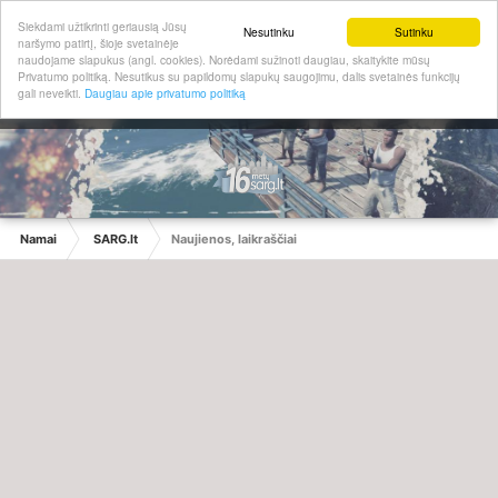
Siekdami užtikrinti geriausią Jūsų
Nesutinku
Sutinku
naršymo patirtį, šioje svetainėje
naudojame slapukus (angl. cookies). Norėdami sužinoti daugiau, skaitykite mūsų
Privatumo politiką. Nesutikus su papildomų slapukų saugojimu, dalis svetainės funkcijų
gali neveikti.
Daugiau apie privatumo politiką
Namai
SARG.lt
Naujienos, laikraščiai