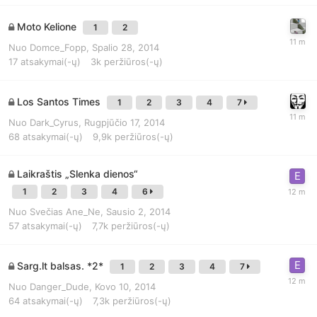
Moto Kelione
1
2
Nuo
Domce_Fopp
,
Spalio 28, 2014
17
atsakymai(-ų)
3k
peržiūros(-ų)
Los Santos Times
1
2
3
4
7
Nuo
Dark_Cyrus
,
Rugpjūčio 17, 2014
68
atsakymai(-ų)
9,9k
peržiūros(-ų)
Laikraštis „Slenka dienos“
1
2
3
4
6
Nuo
Svečias Ane_Ne
,
Sausio 2, 2014
57
atsakymai(-ų)
7,7k
peržiūros(-ų)
Sarg.lt balsas. *2*
1
2
3
4
7
Nuo
Danger_Dude
,
Kovo 10, 2014
64
atsakymai(-ų)
7,3k
peržiūros(-ų)