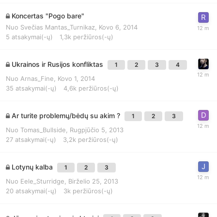
Koncertas "Pogo bare"
Nuo
Svečias Mantas_Turnikaz
,
Kovo 6, 2014
5
atsakymai(-ų)
1,3k
peržiūros(-ų)
Ukrainos ir Rusijos konfliktas
1
2
3
4
Nuo
Arnas_Fine
,
Kovo 1, 2014
35
atsakymai(-ų)
4,6k
peržiūros(-ų)
Ar turite problemų/bėdų su akim ?
1
2
3
Nuo
Tomas_Bullside
,
Rugpjūčio 5, 2013
27
atsakymai(-ų)
3,2k
peržiūros(-ų)
Lotynų kalba
1
2
3
Nuo
Eele_Sturridge
,
Birželio 25, 2013
20
atsakymai(-ų)
3k
peržiūros(-ų)