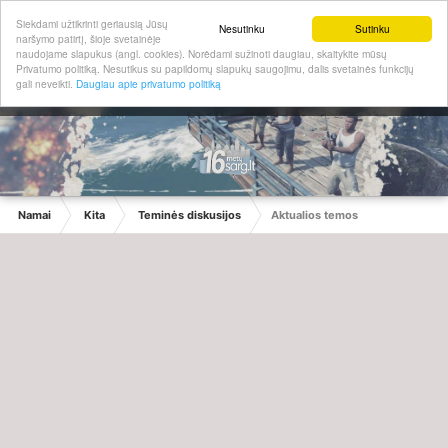
Siekdami užtikrinti geriausią Jūsų
Nesutinku
Sutinku
naršymo patirtį, šioje svetainėje
naudojame slapukus (angl. cookies). Norėdami sužinoti daugiau, skaitykite mūsų
Privatumo politiką. Nesutikus su papildomų slapukų saugojimu, dalis svetainės funkcijų
gali neveikti.
Daugiau apie privatumo politiką
Namai
Kita
Teminės diskusijos
Aktualios temos