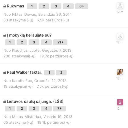
Rukymas
1
2
3
4
6
Nuo
Piktas_Dievas
,
Balandžio 26, 2014
53
atsakymai(-ų)
7,9k
peržiūros(-ų)
Į mokyklą keliaujate su?
1
2
3
4
21
Nuo
Klaudijus_Luote
,
Gegužės 7, 2013
208
atsakymai(-ų)
19,7k
peržiūros(-ų)
Paul Walker faktai.
1
2
Nuo
Karolis_Fux
,
Gruodžio 12, 2013
19
atsakymai(-ų)
7,5k
peržiūros(-ų)
Lietuvos šaulių sajunga. (LŠS)
1
2
3
4
7
Nuo
Matas_Misteriux
,
Vasario 19, 2013
65
atsakymai(-ų)
18,1k
peržiūros(-ų)