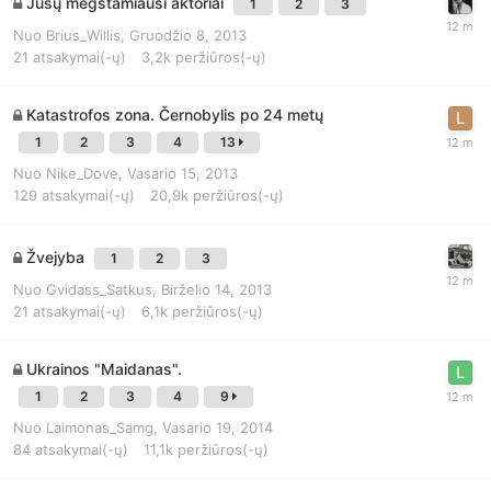
Jūsų mėgstamiausi aktoriai
1
2
3
Nuo
Brius_Willis
,
Gruodžio 8, 2013
21
atsakymai(-ų)
3,2k
peržiūros(-ų)
Katastrofos zona. Černobylis po 24 metų
1
2
3
4
13
Nuo
Nike_Dove
,
Vasario 15, 2013
129
atsakymai(-ų)
20,9k
peržiūros(-ų)
Žvejyba
1
2
3
Nuo
Gvidass_Satkus
,
Birželio 14, 2013
21
atsakymai(-ų)
6,1k
peržiūros(-ų)
Ukrainos "Maidanas".
1
2
3
4
9
Nuo
Laimonas_Samg
,
Vasario 19, 2014
84
atsakymai(-ų)
11,1k
peržiūros(-ų)