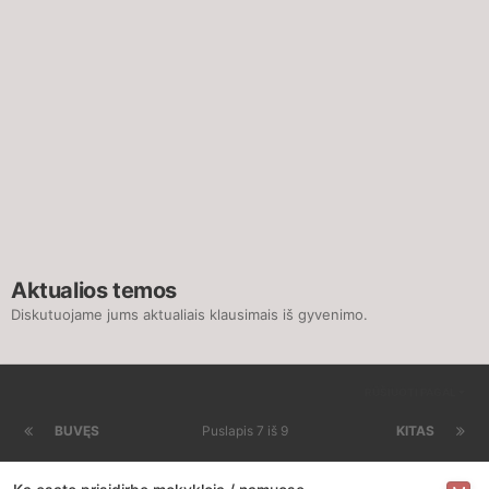
Aktualios temos
Diskutuojame jums aktualiais klausimais iš gyvenimo.
RŪŠIUOTI PAGAL
BUVĘS
Puslapis 7 iš 9
KITAS