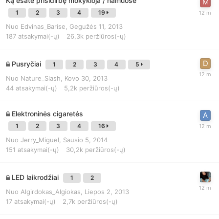
Ką esate prisidirbę mokykloja / namuose
1
2
3
4
19
Nuo
Edvinas_Barise
,
Gegužės 11, 2013
187
atsakymai(-ų)
26,3k
peržiūros(-ų)
Pusryčiai
1
2
3
4
5
Nuo
Nature_Slash
,
Kovo 30, 2013
44
atsakymai(-ų)
5,2k
peržiūros(-ų)
Elektroninės cigaretės
1
2
3
4
16
Nuo
Jerry_Miguel
,
Sausio 5, 2014
151
atsakymai(-ų)
30,2k
peržiūros(-ų)
LED laikrodžiai
1
2
Nuo
Algirdokas_Algiokas
,
Liepos 2, 2013
17
atsakymai(-ų)
2,7k
peržiūros(-ų)