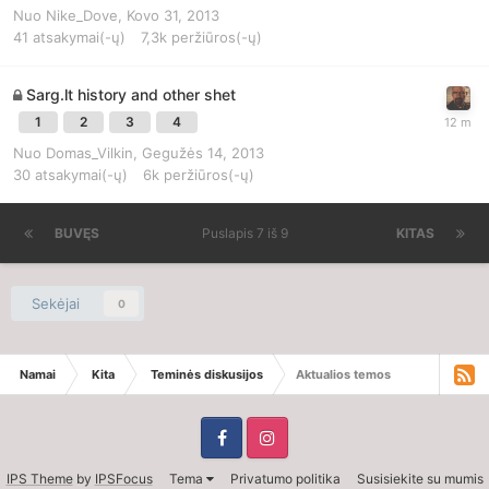
Nuo
Nike_Dove
,
Kovo 31, 2013
41
atsakymai(-ų)
7,3k
peržiūros(-ų)
Sarg.lt history and other shet
1
2
3
4
Nuo
Domas_Vilkin
,
Gegužės 14, 2013
30
atsakymai(-ų)
6k
peržiūros(-ų)
BUVĘS
Puslapis 7 iš 9
KITAS
Sekėjai
0
Namai
Kita
Teminės diskusijos
Aktualios temos
IPS Theme
by
IPSFocus
Tema
Privatumo politika
Susisiekite su mumis