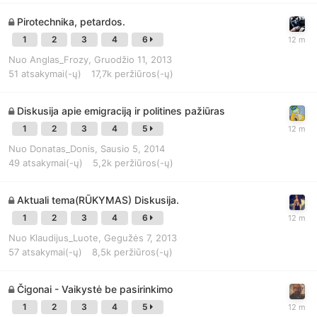
Pirotechnika, petardos.
1
2
3
4
6
Nuo
Anglas_Frozy
,
Gruodžio 11, 2013
51
atsakymai(-ų)
17,7k
peržiūros(-ų)
Diskusija apie emigraciją ir politines pažiūras
1
2
3
4
5
Nuo
Donatas_Donis
,
Sausio 5, 2014
49
atsakymai(-ų)
5,2k
peržiūros(-ų)
Aktuali tema(RŪKYMAS) Diskusija.
1
2
3
4
6
Nuo
Klaudijus_Luote
,
Gegužės 7, 2013
57
atsakymai(-ų)
8,5k
peržiūros(-ų)
Čigonai - Vaikystė be pasirinkimo
1
2
3
4
5