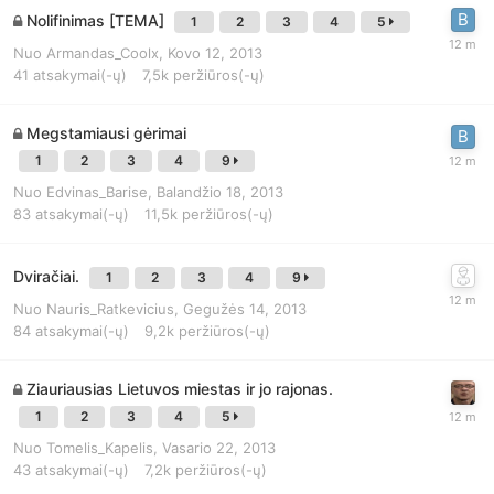
Nolifinimas [TEMA]
1
2
3
4
5
Nuo
Armandas_Coolx
,
Kovo 12, 2013
41
atsakymai(-ų)
7,5k
peržiūros(-ų)
Megstamiausi gėrimai
1
2
3
4
9
Nuo
Edvinas_Barise
,
Balandžio 18, 2013
83
atsakymai(-ų)
11,5k
peržiūros(-ų)
Dviračiai.
1
2
3
4
9
Nuo
Nauris_Ratkevicius
,
Gegužės 14, 2013
84
atsakymai(-ų)
9,2k
peržiūros(-ų)
Ziauriausias Lietuvos miestas ir jo rajonas.
1
2
3
4
5
Nuo
Tomelis_Kapelis
,
Vasario 22, 2013
43
atsakymai(-ų)
7,2k
peržiūros(-ų)