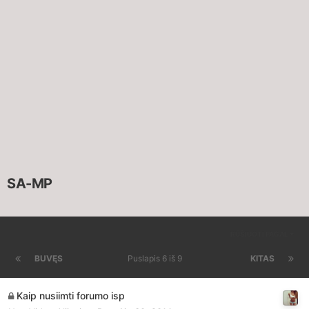
SA-MP
RŪŠIUOTI PAGAL
BUVĘS
Puslapis 6 iš 9
KITAS
Kaip nusiimti forumo isp