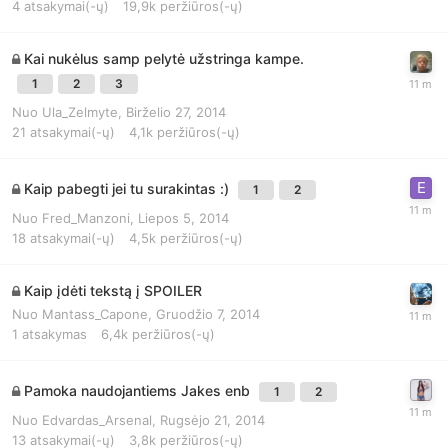
4
atsakymai(-ų)
19,9k
peržiūros(-ų)
Kai nukėlus samp pelytė užstringa kampe.
1
2
3
Nuo
Ula_Zelmyte
,
Birželio 27, 2014
21
atsakymai(-ų)
4,1k
peržiūros(-ų)
Kaip pabegti jei tu surakintas :)
1
2
Nuo
Fred_Manzoni
,
Liepos 5, 2014
18
atsakymai(-ų)
4,5k
peržiūros(-ų)
Kaip įdėti tekstą į SPOILER
Nuo
Mantass_Capone
,
Gruodžio 7, 2014
1
atsakymas
6,4k
peržiūros(-ų)
Pamoka naudojantiems Jakes enb
1
2
Nuo
Edvardas_Arsenal
,
Rugsėjo 21, 2014
13
atsakymai(-ų)
3,8k
peržiūros(-ų)