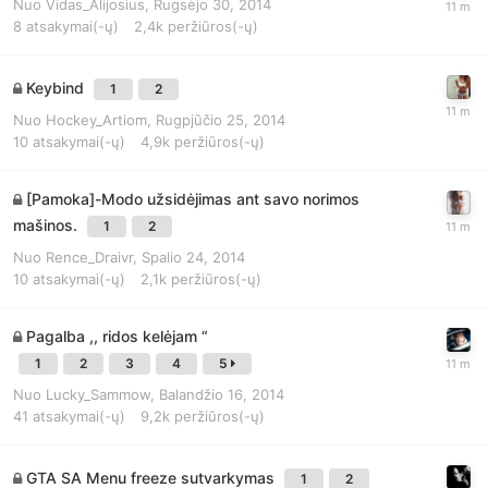
Nuo
Vidas_Alijosius
,
Rugsėjo 30, 2014
8
atsakymai(-ų)
2,4k
peržiūros(-ų)
Keybind
1
2
Nuo
Hockey_Artiom
,
Rugpjūčio 25, 2014
10
atsakymai(-ų)
4,9k
peržiūros(-ų)
[Pamoka]-Modo užsidėjimas ant savo norimos
mašinos.
1
2
Nuo
Rence_Draivr
,
Spalio 24, 2014
10
atsakymai(-ų)
2,1k
peržiūros(-ų)
Pagalba ,, ridos kelėjam “
1
2
3
4
5
Nuo
Lucky_Sammow
,
Balandžio 16, 2014
41
atsakymai(-ų)
9,2k
peržiūros(-ų)
GTA SA Menu freeze sutvarkymas
1
2