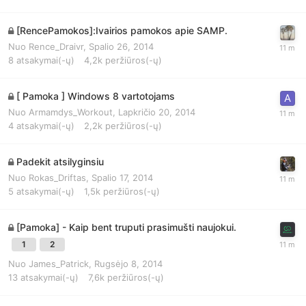
[RencePamokos]:Ivairios pamokos apie SAMP.
Nuo
Rence_Draivr
,
Spalio 26, 2014
8
atsakymai(-ų)
4,2k
peržiūros(-ų)
[ Pamoka ] Windows 8 vartotojams
Nuo
Armamdys_Workout
,
Lapkričio 20, 2014
4
atsakymai(-ų)
2,2k
peržiūros(-ų)
Padekit atsilyginsiu
Nuo
Rokas_Driftas
,
Spalio 17, 2014
5
atsakymai(-ų)
1,5k
peržiūros(-ų)
[Pamoka] - Kaip bent truputi prasimušti naujokui.
1
2
Nuo
James_Patrick
,
Rugsėjo 8, 2014
13
atsakymai(-ų)
7,6k
peržiūros(-ų)