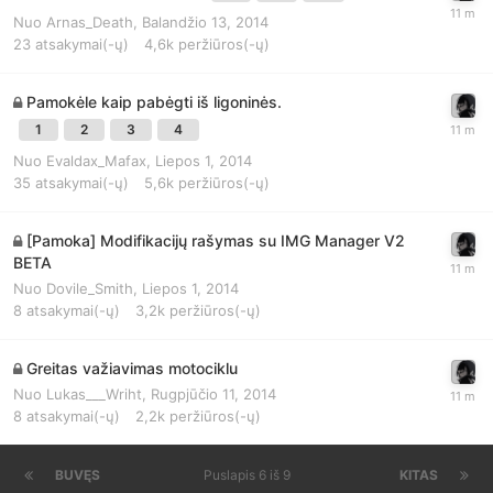
Nuo
Arnas_Death
,
Balandžio 13, 2014
23
atsakymai(-ų)
4,6k
peržiūros(-ų)
Pamokėle kaip pabėgti iš ligoninės.
1
2
3
4
Nuo
Evaldax_Mafax
,
Liepos 1, 2014
35
atsakymai(-ų)
5,6k
peržiūros(-ų)
[Pamoka] Modifikacijų rašymas su IMG Manager V2
BETA
Nuo
Dovile_Smith
,
Liepos 1, 2014
8
atsakymai(-ų)
3,2k
peržiūros(-ų)
Greitas važiavimas motociklu
Nuo
Lukas___Wriht
,
Rugpjūčio 11, 2014
8
atsakymai(-ų)
2,2k
peržiūros(-ų)
BUVĘS
Puslapis 6 iš 9
KITAS