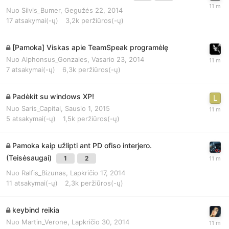
Nuo
Silvis_Bumer
,
Gegužės 22, 2014
17
atsakymai(-ų)
3,2k
peržiūros(-ų)
[Pamoka] Viskas apie TeamSpeak programėlę
Nuo
Alphonsus_Gonzales
,
Vasario 23, 2014
7
atsakymai(-ų)
6,3k
peržiūros(-ų)
Padėkit su windows XP!
Nuo
Saris_Capital
,
Sausio 1, 2015
5
atsakymai(-ų)
1,5k
peržiūros(-ų)
Pamoka kaip užlipti ant PD ofiso interjero.
(Teisėsaugai)
1
2
Nuo
Ralfis_Bizunas
,
Lapkričio 17, 2014
11
atsakymai(-ų)
2,3k
peržiūros(-ų)
keybind reikia
Nuo
Martin_Verone
,
Lapkričio 30, 2014