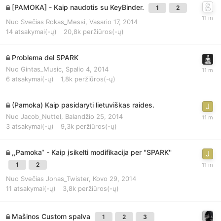
[PAMOKA] - Kaip naudotis su KeyBinder.
1
2
Nuo
Svečias Rokas_Messi
,
Vasario 17, 2014
14
atsakymai(-ų)
20,8k
peržiūros(-ų)
Problema del SPARK
Nuo
Gintas_Music
,
Spalio 4, 2014
6
atsakymai(-ų)
1,8k
peržiūros(-ų)
(Pamoka) Kaip pasidaryti lietuviškas raides.
Nuo
Jacob_Nuttel
,
Balandžio 25, 2014
3
atsakymai(-ų)
9,3k
peržiūros(-ų)
,,Pamoka“ - Kaip įsikelti modifikacija per ''SPARK''
1
2
Nuo
Svečias Jonas_Twister
,
Kovo 29, 2014
11
atsakymai(-ų)
3,8k
peržiūros(-ų)
Mašinos Custom spalva
1
2
3