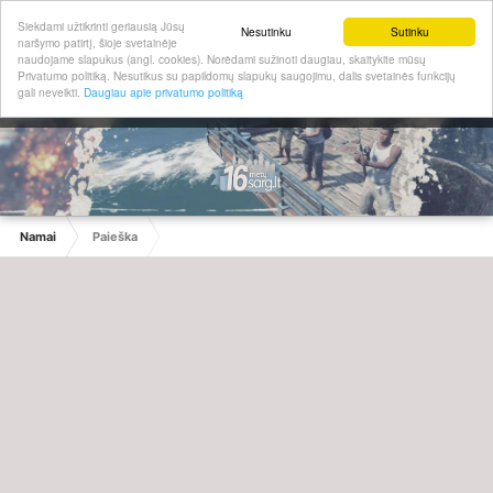
Siekdami užtikrinti geriausią Jūsų
Nesutinku
Sutinku
naršymo patirtį, šioje svetainėje
naudojame slapukus (angl. cookies). Norėdami sužinoti daugiau, skaitykite mūsų
Privatumo politiką. Nesutikus su papildomų slapukų saugojimu, dalis svetainės funkcijų
gali neveikti.
Daugiau apie privatumo politiką
Namai
Paieška