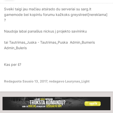
Sveiki taigi jau mačiau atsirado du serveriai su sarg.lt
gamemode bei kopintu forumu kažkoks greystreet[nereklama]
?
Naudoja labai panašius nickus į projekto savininku
tai Tautrimas_Juska - Tautrimas_Puska Admin_Bumeris
Admin_Buleris
Kas per š?
Redaguota
Sausio 13, 2017
, redagavo Laurynas_Light