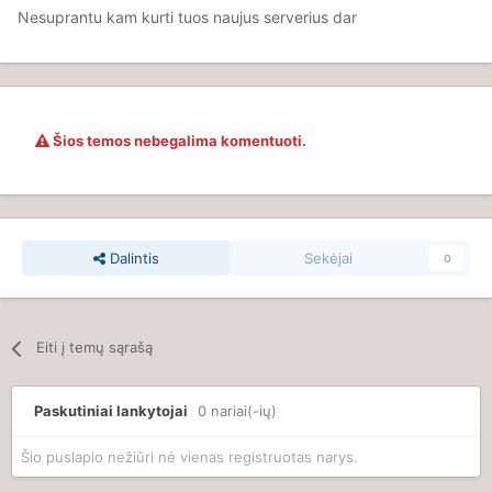
Nesuprantu kam kurti tuos naujus serverius dar
Šios temos nebegalima komentuoti.
Dalintis
Sekėjai
0
Eiti į temų sąrašą
Paskutiniai lankytojai
0 nariai(-ių)
Šio puslapio nežiūri nė vienas registruotas narys.