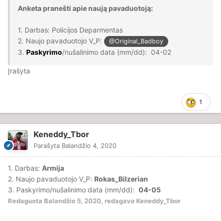
Anketa pranešti apie naują pavaduotoją:
1. Darbas: Policijos Deparmentas
2. Naujo pavaduotojo V_P:
@Original_Badboy
3.
Paskyrimo
/nušalinimo data (mm/dd): 04-02
Įrašyta
1
Keneddy_Tbor
Parašyta
Balandžio 4, 2020
1. Darbas:
Armija
2. Naujo pavaduotojo V_P:
Rokas_Bilzerian
3. Paskyrimo/nušalinimo data (mm/dd):
04-05
Redaguota
Balandžio 5, 2020
, redagavo Keneddy_Tbor