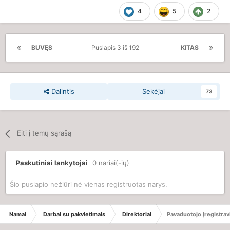
4
5
2
BUVĘS
Puslapis 3 iš 192
KITAS
Dalintis
Sekėjai
73
Eiti į temų sąrašą
Paskutiniai lankytojai
0 nariai(-ių)
Šio puslapio nežiūri nė vienas registruotas narys.
Namai
Darbai su pakvietimais
Direktoriai
Pavaduotojo įregistra