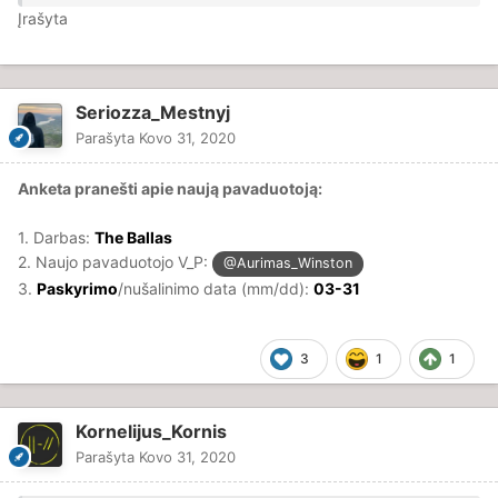
Įrašyta
Seriozza_Mestnyj
Parašyta
Kovo 31, 2020
Anketa pranešti apie naują pavaduotoją:
1. Darbas:
The Ballas
2. Naujo pavaduotojo V_P:
@Aurimas_Winston
3.
Paskyrimo
/nušalinimo data (mm/dd):
03-31
3
1
1
Kornelijus_Kornis
Parašyta
Kovo 31, 2020