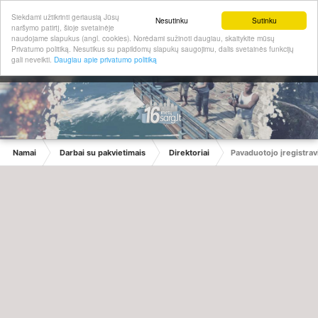
Siekdami užtikrinti geriausią Jūsų
Nesutinku
Sutinku
naršymo patirtį, šioje svetainėje
naudojame slapukus (angl. cookies). Norėdami sužinoti daugiau, skaitykite mūsų
Privatumo politiką. Nesutikus su papildomų slapukų saugojimu, dalis svetainės funkcijų
gali neveikti.
Daugiau apie privatumo politiką
Namai
Darbai su pakvietimais
Direktoriai
Pavaduotojo įregistra