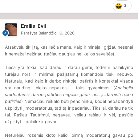
Tiesiog, toliau nesinori ir pačiam komentuoti, nes tavo
3
žodžiai visi remti ,,Girdėjau, Kažkas sakė ir etc"
Emilis_Evil
Parašyta
Balandžio 19, 2020
Atsakysiu tik į tą, kas liečia mane. Kaip ir minėjai, grįžau nesenai
ir nemažai nežinau (tačiau daugiau nei kelios savaitės).
Tiesa yra tokia, kad darau ir darau gerai, todėl ir palaikymo
turėjau nors ir minimai pažįstamų komandoje tiek nebuvo.
Naturalu, kad kaip ir darbo rinkoje, patirtis ir kontaktai visada
yra naudingi, nieko nepakeisi - toks gyvenimas. (
Analogija
studentams: darbo patirties negaliu gauti, nes įsidarbinti reikia
patirties
) Nemačiau reikalo būti pencininku, kodėl nepabandyti
užpildyti į moderatorius, tad tą ir padariau. Tiksliai, dariau ne tik
tai. Rašiau Tautrimui, negavau, vėliau rašiau ir vėl, pasiūlė
užpildyt - palaikė ir gavau.
Neturėjau rožėmis kloto kelio, pirmą moderatorių gavau po