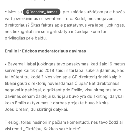
• Mes su
, per kalėdas uždėjom prie bazės
@Brandon_James
vartų sveikinimus su šventėm ir etc. Kodėl, mes negavom
direktoriaus? Šitas faktas apie pastatymus yra labai juokingas,
nes tiek įgaliotiniai seni gali statyti ir žaidėjai kurie turi
privilegijas prie baldų.
Emilio ir Edckos moderatoriaus gavimas
•
Bayernai, labai juokingas tavo pasakymas, kad žaidi 6 metus
serveryje kai tik nuo 2018 žaidi ir tai labai sukelia įtarimus, kad
tai būtent tu, kodėl? Nes vien apie GP direktorių šneki kaip ir
tikėjai gauti direktorių nuversdamas Čiupa? Bet direktoriaus
negavai ir pabėgai, o grįžtant prie Emilio, visu pirmą tas tavo
davimas senam žaidėjui kuris jau buvo yra du skirtingi dalykai,
koks Emilio aktyvumas ir darbas projekte buvo ir koks
Joes_Dream, du skirtingi dalykai.
Tiesiog, toliau nesinori ir pačiam komentuoti, nes tavo žodžiai
visi remti ,,Girdėjau, Kažkas sakė ir etc"