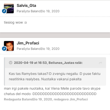
Salvis_Gta
Pakabintas vėlyvas per rinkimus.
Parašyta
Balandžio 19, 2020
• Mes su
, per kalėdas uždėjom prie
@Brandon_James
bazės vartų sveikinimus su šventėm ir etc. Kodėl, mes
tiesiog wow
:o
negavom direktoriaus? Šitas faktas apie pastatymus yra
labai juokingas, nes tiek įgaliotiniai seni gali statyti ir
žaidėjai kurie turi privilegijas prie baldų.
Jim_Profaci
Parašyta
Balandžio 19, 2020
Emilio ir Edckos moderatoriaus gavimas
•
Bayernai, labai juokingas tavo pasakymas, kad žaidi 6
2020-04-19 at 16:53,
Beliunas_Justas
rašė:
metus serveryje kai tik nuo 2018 žaidi ir tai labai sukelia
įtarimus, kad tai būtent tu, kodėl? Nes vien apie GP
Kas tas Ramybes takas?:D zvengiu negaliu :D puse faktu
direktorių šneki kaip ir tikėjai gauti direktorių
neatitinka realybes. Nuotaika vakarui pakelta
nuversdamas Čiupa? Bet direktoriaus negavai ir pabėgai,
o grįžtant prie Emilio, visu pirmą tas tavo davimas senam
man irgi pakele nuotaika, kai Viena Meile parode tavo skype
žaidėjui kuris jau buvo yra du skirtingi dalykai, koks Emilio
chatus del modo :DDDDDDDDDDDDDDDDDDDDDDDDDD
aktyvumas ir darbas projekte buvo ir koks Joes_Dream,
Redaguota
Balandžio 19, 2020
, redagavo Jim_Profaci
du skirtingi dalykai.