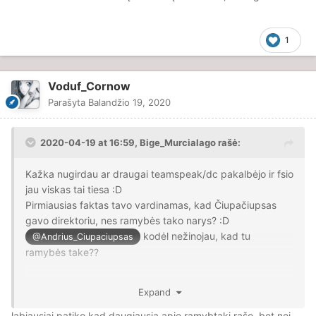
1
Voduf_Cornow
Parašyta
Balandžio 19, 2020
2020-04-19 at 16:59,
Bige_Murcialago
rašė:
Kažka nugirdau ar draugai teamspeak/dc pakalbėjo ir fsio
jau viskas tai tiesa
:D
Pirmiausias faktas tavo vardinamas, kad Čiupačiupsas
gavo direktoriu, nes ramybės tako narys? :D
kodėl nežinojau, kad tu
@Andrius_Ciupaciupsas
ramybės take??
Apie moderatorių rinkimus.
Expand
• Jei Juška išrinktų žmonės pats į komandą pagalvok,
labiausiai patiko kad daugiausia apie ramybtaki rašo, bet nei