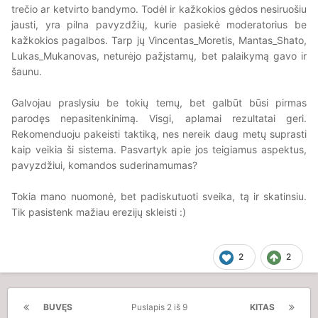
trečio ar ketvirto bandymo. Todėl ir kažkokios gėdos nesiruošiu
jausti, yra pilna pavyzdžių, kurie pasiekė moderatorius be
kažkokios pagalbos. Tarp jų Vincentas_Moretis, Mantas_Shato,
Lukas_Mukanovas, neturėjo pažįstamų, bet palaikymą gavo ir
šaunu.
Galvojau praslysiu be tokių temų, bet galbūt būsi pirmas
parodęs nepasitenkinimą. Visgi, aplamai rezultatai geri.
Rekomenduoju pakeisti taktiką, nes nereik daug metų suprasti
kaip veikia ši sistema. Pasvartyk apie jos teigiamus aspektus,
pavyzdžiui, komandos suderinamumas?
Tokia mano nuomonė, bet padiskutuoti sveika, tą ir skatinsiu.
Tik pasistenk mažiau erezijų skleisti
:)
2
2
BUVĘS
Puslapis 2 iš 9
KITAS