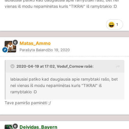
kas būtų jei pakliūtu žmogus kuris negalės dirbti kartu su
vienas iš modu nepaminėtas kuris "TIKRAI" iš ramybtakio
:D
kitais moderatoriais (t.y pykčiai, nesutarimai ar
netinkamas žmogus). Iškarto komandoje kiltų pykčiai ir
nesutarimai, kas pakenktų moderatorių darbo
1
efektyvumui.
Matas_Ammo
Pakabintas vėlyvas per rinkimus.
Parašyta
Balandžio 19, 2020
• Mes su
, per kalėdas uždėjom prie
@Brandon_James
bazės vartų sveikinimus su šventėm ir etc. Kodėl, mes
2020-04-19 at 17:02,
Voduf_Cornow
rašė:
negavom direktoriaus? Šitas faktas apie pastatymus yra
labai juokingas, nes tiek įgaliotiniai seni gali statyti ir
labiausiai patiko kad daugiausia apie ramybtaki rašo, bet
žaidėjai kurie turi privilegijas prie baldų.
nei vienas iš modu nepaminėtas kuris "TIKRAI" iš
ramybtakio
:D
Tiesiog, toliau nesinori ir pačiam komentuoti, nes tavo
žodžiai visi remti ,,Girdėjau, Kažkas sakė ir etc"
Tave pamiršo paminėti ;/
Deividas_Bayern