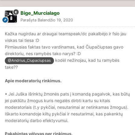
Bige_Murcialago
Parašyta
Balandžio 19, 2020
Kažka nugirdau ar draugai teamspeak/dc pakalbėjo ir fsio jau
viskas tai tiesa
:D
Pirmiausias faktas tavo vardinamas, kad Čiupačiupsas gavo
direktoriu, nes ramybės tako narys? :D
kodėl nežinojau, kad tu ramybės
@Andrius_Ciupaciupsas
take??
Apie moderatorių rinkimus.
• Jei Juška išrinktų žmonės pats į komandą pagalvok, kas būtų
jei pakliūtu žmogus kuris negalės dirbti kartu su kitais
moderatoriais (t.y pykčiai, nesutarimai ar netinkamas žmogus).
Iškarto komandoje kiltų pykčiai ir nesutarimai, kas pakenktų
moderatorių darbo efektyvumui.
Pakabintas vėlyvas per rinkimus.