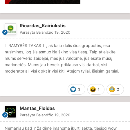
Ricardas_Kairiukstis
Parašyta
Balandžio 19, 2020
† RAMYBĖS TAKAS † , aš kaip dalis šios grupuotės, esu
nusiminęs, jog šis asmuo išaiškino visą tiesą. Taip atleiskite
mums serverio žaidėjai, mes jus valdome, jūs esate mūsų
marionetės. Mums jau beveik priklauso visi darbai, visi
moderatoriai, visi dpkt ir visi kiti. Atėjom tyliai, išeisim garsiai.
3
1
2
Mantas_Floidas
Parašyta
Balandžio 19, 2020
Nemaniau kad ir žaidime įmanoma įkurti sekta, tiesiog wow.