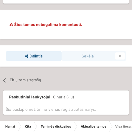
Šios temos nebegalima komentuoti.
Dalintis
Sekėjai
0
Eiti į temų sąrašą
Paskutiniai lankytojai
0 nariai(-ių)
Šio puslapio nežiūri nė vienas registruotas narys.
Namai
Kita
Teminės diskusijos
Aktualios temos
Visa tiesa