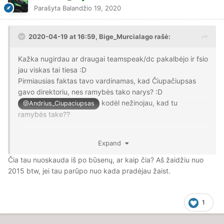
Parašyta
Balandžio 19, 2020
2020-04-19 at 16:59,
Bige_Murcialago
rašė:
Kažka nugirdau ar draugai teamspeak/dc pakalbėjo ir fsio
jau viskas tai tiesa
:D
Pirmiausias faktas tavo vardinamas, kad Čiupačiupsas
gavo direktoriu, nes ramybės tako narys? :D
kodėl nežinojau, kad tu
@Andrius_Ciupaciupsas
ramybės take??
Apie moderatorių rinkimus.
Expand
• Jei Juška išrinktų žmonės pats į komandą pagalvok,
Čia tau nuoskauda iš po būsenų, ar kaip čia? Aš žaidžiu nuo
kas būtų jei pakliūtu žmogus kuris negalės dirbti kartu su
2015 btw, jei tau parūpo nuo kada pradėjau žaist.
kitais moderatoriais (t.y pykčiai, nesutarimai ar
netinkamas žmogus). Iškarto komandoje kiltų pykčiai ir
nesutarimai, kas pakenktų moderatorių darbo
1
efektyvumui.