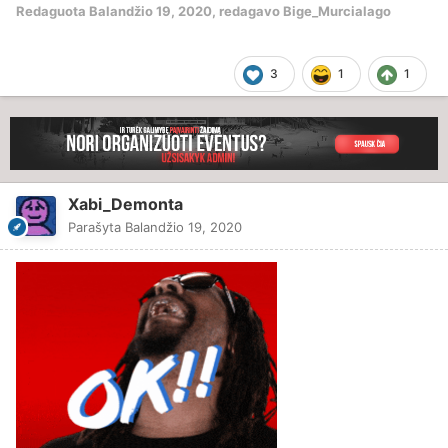
Redaguota
Balandžio 19, 2020
, redagavo Bige_Murcialago
3
1
1
Xabi_Demonta
Parašyta
Balandžio 19, 2020