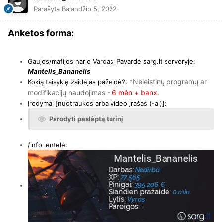
Parašyta
Balandžio 5, 2022
Anketos forma:
Gaujos/mafijos nario Vardas_Pavardė sarg.lt serveryje:
Mantelis_Bananelis
*Neleistinų programų ar
Kokią taisyklę žaidėjas pažeidė?:
modifikacijų naudojimas -
6 mėn + banx.
Įrodymai [nuotraukos arba video įrašas (-ai)]:
Parodyti paslėptą turinį
/info lentelė: