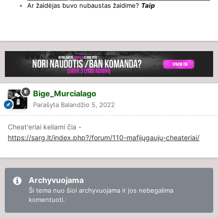
Ar žaidėjas
buvo nubaustas žaidime?
Taip
Bige_Murcialago
Parašyta
Balandžio 5, 2022
Cheat'eriai keliami čia -
https://sarg.lt/index.php?/forum/110-mafijųgaujų-cheateriai/
Archyvuojama
Ši tema nuo šiol archyvuojama ir jos nebegalima
komentuoti.