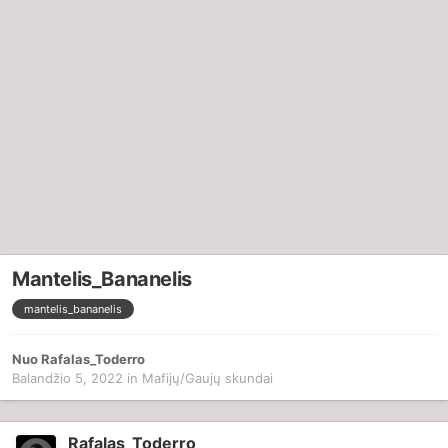
Mantelis_Bananelis
mantelis_bananelis
Nuo
Rafalas_Toderro
Balandžio 5, 2022
in
Mafijų/Gaujų skundai
Rafalas_Toderro