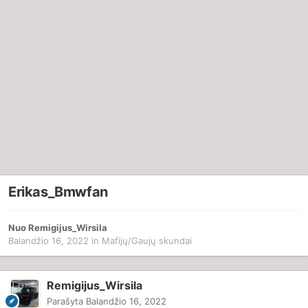
Erikas_Bmwfan
Nuo
Remigijus_Wirsila
Balandžio 16, 2022
in
Mafijų/Gaujų skundai
Remigijus_Wirsila
Parašyta
Balandžio 16, 2022