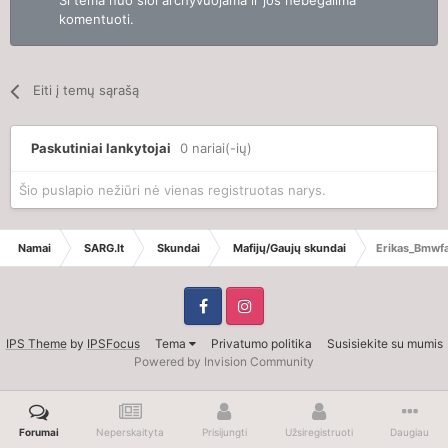
Ši tema nuo šiol archyvuojama ir jos nebegalima
komentuoti.
Eiti į temų sąrašą
Paskutiniai lankytojai
0 nariai(-ių)
Šio puslapio nežiūri nė vienas registruotas narys.
Namai
SARG.lt
Skundai
Mafijų/Gaujų skundai
Erikas_Bmwf
IPS Theme
by
IPSFocus
Tema
Privatumo politika
Susisiekite su mumis
Powered by Invision Community
Forumai
Neperskaityta
Prisijungti
Užsiregistruoti
Daugiau