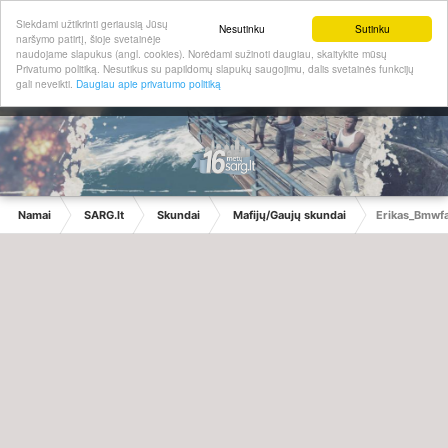
Siekdami užtikrinti geriausią Jūsų
Nesutinku
Sutinku
naršymo patirtį, šioje svetainėje
naudojame slapukus (angl. cookies). Norėdami sužinoti daugiau, skaitykite mūsų
Privatumo politiką. Nesutikus su papildomų slapukų saugojimu, dalis svetainės funkcijų
gali neveikti.
Daugiau apie privatumo politiką
Namai
SARG.lt
Skundai
Mafijų/Gaujų skundai
Erikas_Bmwf