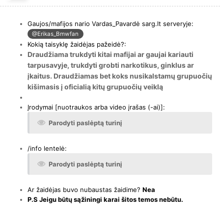
Gaujos/mafijos nario Vardas_Pavardė sarg.lt serveryje:
@Erikas_Bmwfan
Kokią taisyklę žaidėjas pažeidė?:
Draudžiama trukdyti kitai mafijai ar gaujai kariauti
tarpusavyje, trukdyti grobti narkotikus, ginklus ar
įkaitus. Draudžiamas bet koks nusikalstamų grupuočių
kišimasis į oficialią kitų grupuočių veiklą
Įrodymai [nuotraukos arba video įrašas (-ai)]:
Parodyti paslėptą turinį
/info lentelė:
Parodyti paslėptą turinį
Ar žaidėjas
buvo nubaustas žaidime?
Nea
P.S Jeigu būtų sąžiningi karai šitos temos nebūtu.