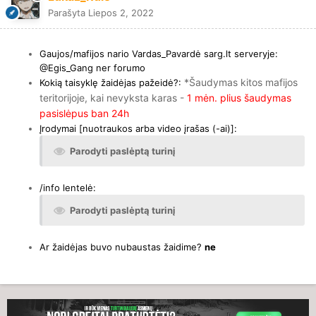
Parašyta
Liepos 2, 2022
Gaujos/mafijos nario Vardas_Pavardė sarg.lt serveryje:
@Egis_Gang ner forumo
*Šaudymas kitos mafijos
Kokią taisyklę žaidėjas pažeidė?:
teritorijoje, kai nevyksta karas -
1 mėn. plius šaudymas
pasislėpus ban 24h
Įrodymai [nuotraukos arba video įrašas (-ai)]:
Parodyti paslėptą turinį
/info lentelė:
Parodyti paslėptą turinį
Ar žaidėjas
buvo nubaustas žaidime?
ne