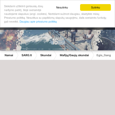
Siekdami užtikrinti geriausią Jūsų
Nesutinku
Sutinku
naršymo patirtį, šioje svetainėje
naudojame slapukus (angl. cookies). Norėdami sužinoti daugiau, skaitykite mūsų
Privatumo politiką. Nesutikus su papildomų slapukų saugojimu, dalis svetainės funkcijų
gali neveikti.
Daugiau apie privatumo politiką
Namai
SARG.lt
Skundai
Mafijų/Gaujų skundai
Egis_Gang