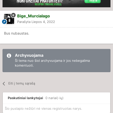
Bige_Murcialago
Parašyta
Liepos 4, 2022
Bus nubaustas.
Archyvuojama
Ši tema nuo šiol archyvuojama ir jos nebegalima
komentuoti.
Eiti į temų sąrašą
Paskutiniai lankytojai
0 nariai(-ių)
Šio puslapio nežiūri nė vienas registruotas narys.