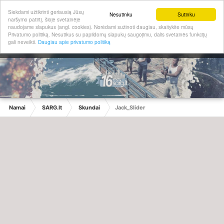
Siekdami užtikrinti geriausią Jūsų
Nesutinku
Sutinku
naršymo patirtį, šioje svetainėje
naudojame slapukus (angl. cookies). Norėdami sužinoti daugiau, skaitykite mūsų
Privatumo politiką. Nesutikus su papildomų slapukų saugojimu, dalis svetainės funkcijų
gali neveikti.
Daugiau apie privatumo politiką
Namai
SARG.lt
Skundai
Jack_Slider