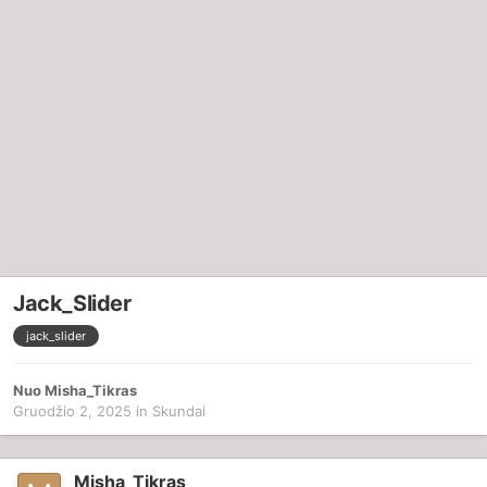
Jack_Slider
jack_slider
Nuo
Misha_Tikras
Gruodžio 2, 2025
in
Skundai
Misha_Tikras