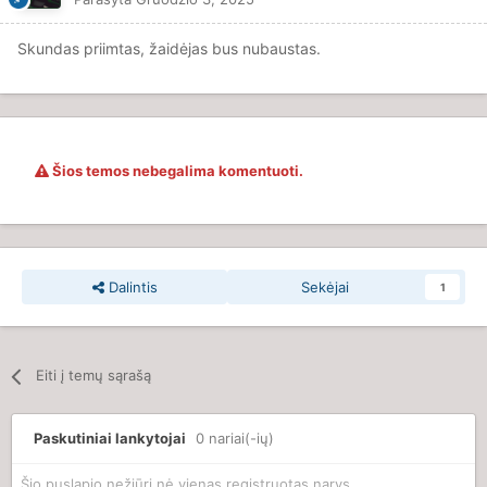
Skundas priimtas, žaidėjas bus nubaustas.
Šios temos nebegalima komentuoti.
Dalintis
Sekėjai
1
Eiti į temų sąrašą
Paskutiniai lankytojai
0 nariai(-ių)
Šio puslapio nežiūri nė vienas registruotas narys.