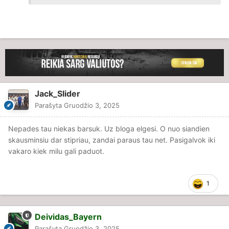
Jack_Slider
Parašyta
Gruodžio 3, 2025
Nepades tau niekas barsuk. Uz bloga elgesi. O nuo siandien
skausminsiu dar stipriau, zandai paraus tau net. Pasigalvok iki
vakaro kiek milu gali paduot.
1
Deividas_Bayern
Parašyta
Gruodžio 3, 2025