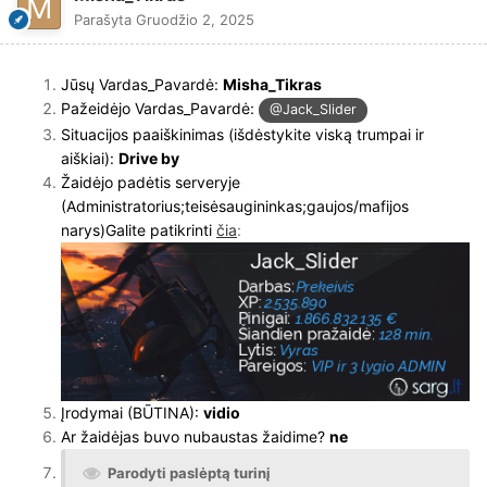
Parašyta
Gruodžio 2, 2025
Jūsų Vardas_Pavardė:
Misha_Tikras
Pažeidėjo Vardas_Pavardė:
@Jack_Slider
Situacijos paaiškinimas (išdėstykite viską trumpai ir
aiškiai):
Drive by
Žaidėjo padėtis serveryje
(Administratorius;teisėsaugininkas;gaujos/mafijos
narys)Galite patikrinti
čia
:
Įrodymai (BŪTINA):
vidio
Ar žaidėjas buvo nubaustas žaidime?
ne
Parodyti paslėptą turinį