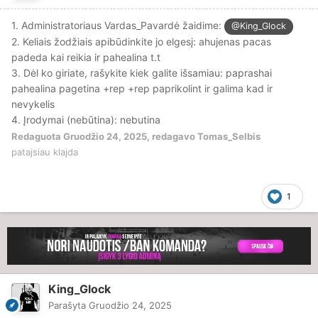
1. Administratoriaus Vardas_Pavardė žaidime:
@King_Glock
2. Keliais žodžiais apibūdinkite jo elgesį: ahujenas pacas
padeda kai reikia ir pahealina t.t
3. Dėl ko giriate, rašykite kiek galite išsamiau: paprashai
pahealina pagetina +rep +rep paprikolint ir galima kad ir
nevykelis
4. Įrodymai (nebūtina): nebutina
Redaguota
Gruodžio 24, 2025
, redagavo Tomas_Selbis
patajsiau klajda
1
King_Glock
Parašyta
Gruodžio 24, 2025