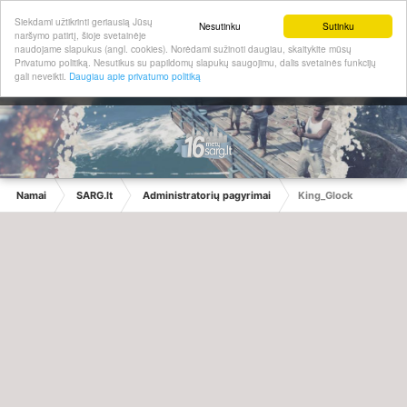
Siekdami užtikrinti geriausią Jūsų
Nesutinku
Sutinku
naršymo patirtį, šioje svetainėje
naudojame slapukus (angl. cookies). Norėdami sužinoti daugiau, skaitykite mūsų
Privatumo politiką. Nesutikus su papildomų slapukų saugojimu, dalis svetainės funkcijų
gali neveikti.
Daugiau apie privatumo politiką
Namai
SARG.lt
Administratorių pagyrimai
King_Glock