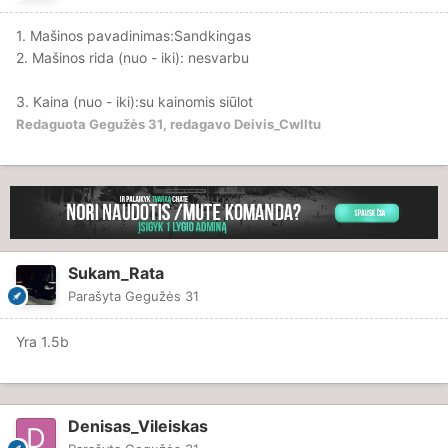
1. Mašinos pavadinimas:Sandkingas
2. Mašinos rida (nuo - iki): nesvarbu
3. Kaina (nuo - iki):su kainomis siūlot
Redaguota
Gegužės 31
, redagavo Deivis_Cwlltu
Sukam_Rata
Parašyta
Gegužės 31
Yra 1.5b
Denisas_Vileiskas