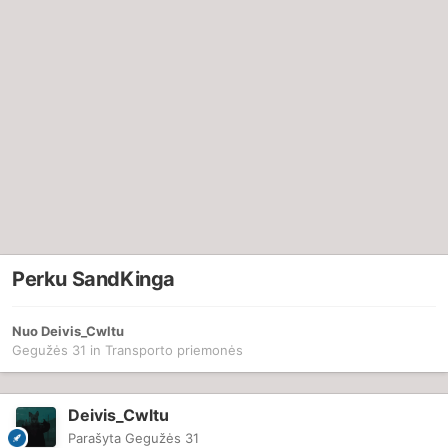
Perku SandKinga
Nuo
Deivis_Cwltu
Gegužės 31
in
Transporto priemonės
Deivis_Cwltu
Parašyta
Gegužės 31