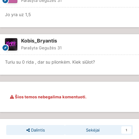
Parašyta
Gegužės 31
Jo yra uz 1,5
Kobis_Bryantis
Parašyta
Gegužės 31
Turiu su 0 rida , dar su plionkėm. Kiek siūlot?
Šios temos nebegalima komentuoti.
Dalintis
Sekėjai
1