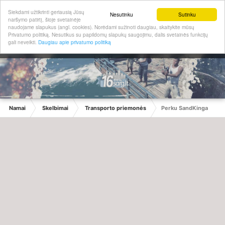
Siekdami užtikrinti geriausią Jūsų
Nesutinku
Sutinku
naršymo patirtį, šioje svetainėje
naudojame slapukus (angl. cookies). Norėdami sužinoti daugiau, skaitykite mūsų
Privatumo politiką. Nesutikus su papildomų slapukų saugojimu, dalis svetainės funkcijų
gali neveikti.
Daugiau apie privatumo politiką
Namai
Skelbimai
Transporto priemonės
Perku SandKinga