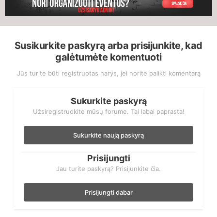
Susikurkite paskyrą arba prisijunkite, kad
galėtumėte komentuoti
Jūs turite būti registruotas narys, jei norite palikti komentarą
Sukurkite paskyrą
Užsiregistruokite mūsų forume. Tai labai paprasta!
Sukurkite naują paskyrą
Prisijungti
Jau turite paskyrą? Prisijunkite čia.
Prisijungti dabar