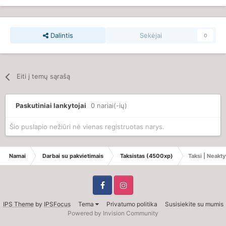
Dalintis
Sekėjai
0
Eiti į temų sąrašą
Paskutiniai lankytojai
0 nariai(-ių)
Šio puslapio nežiūri nė vienas registruotas narys.
Namai
Darbai su pakvietimais
Taksistas (4500xp)
Taksi | Neakt
IPS Theme
by
IPSFocus
Tema
Privatumo politika
Susisiekite su mumis
Powered by Invision Community