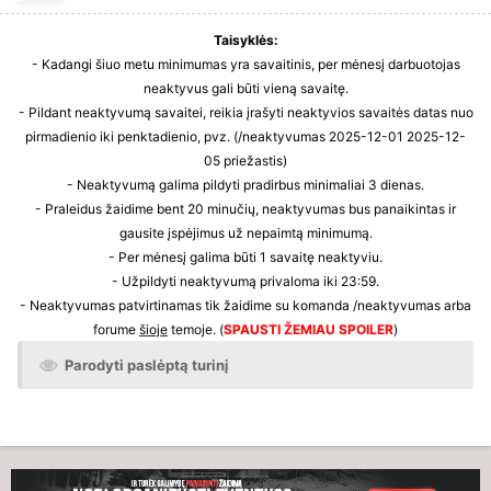
Taisyklės:
- Kadangi šiuo metu minimumas yra savaitinis, per mėnesį darbuotojas
neaktyvus gali būti vieną savaitę.
- Pildant neaktyvumą savaitei, reikia įrašyti neaktyvios savaitės datas nuo
pirmadienio iki penktadienio, pvz. (/neaktyvumas 2025-12-01 2025-12-
05 priežastis)
- Neaktyvumą galima pildyti pradirbus minimaliai 3 dienas.
- Praleidus žaidime bent 20 minučių, neaktyvumas bus panaikintas ir
gausite įspėjimus už nepaimtą minimumą.
- Per mėnesį galima būti 1 savaitę neaktyviu.
- Užpildyti neaktyvumą privaloma iki 23:59.
- Neaktyvumas patvirtinamas tik žaidime su komanda /neaktyvumas arba
forume
šioje
temoje. (
SPAUSTI ŽEMIAU SPOILER
)
Parodyti paslėptą turinį