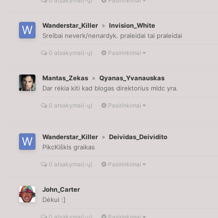
0 atsakymai(-ų)
Pasirinkimai
Wanderstar_Killer
»
Invision_White
Sreibai neverk/nenardyk. praleidai tai praleidai
0 atsakymai(-ų)
Pasirinkimai
Mantas_Zekas
»
Qyanas_Yvanauskas
Dar rėkia kiti kad blogas direktorius mldc yra.
0 atsakymai(-ų)
Pasirinkimai
Wanderstar_Killer
»
Deividas_Deividito
PikcKiškis graikas
0 atsakymai(-ų)
Pasirinkimai
John_Carter
Dėkui :]
0 atsakymai(-ų)
Pasirinkimai