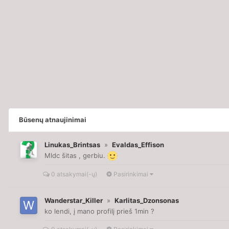
Būsenų atnaujinimai
Linukas_Brintsas
»
Evaldas_Effison
Mldc šitas , gerbiu.
0 atsakymai(-ų)
Pasirinkimai
Wanderstar_Killer
»
Karlitas_Dzonsonas
ko lendi, į mano profilį prieš 1min ?