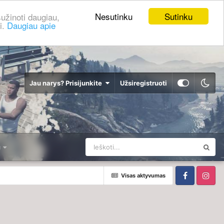
Nesutinku
Sutinku
užinoti daugiau,
i.
Daugiau apie
Jau narys? Prisijunkite
Užsiregistruoti
u
Visas aktyvumas