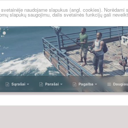
je svetainėje naudojame slapukus (angl. cookies). Norėdami s
omų slapukų saugojimu, dalis svetainės funkcijų gali neveikt
Sąrašai
Parašai
Pagalba
Daugia