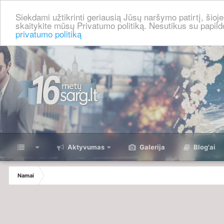
Siekdami užtikrinti geriausią Jūsų naršymo patirtį, šio
skaitykite mūsų Privatumo politiką. Nesutikus su papild
privatumo politiką
⠀
Aktyvumas
Galerija
Blog'ai
Namai