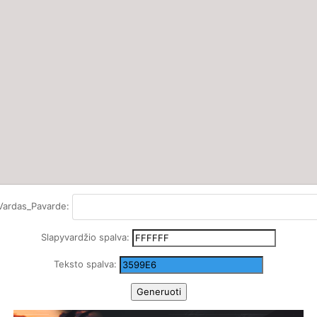
Vardas_Pavarde:
Slapyvardžio spalva:
Teksto spalva: