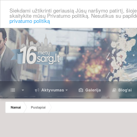
Siekdami užtikrinti geriausią Jūsų naršymo patirtį, šio
skaitykite mūsų Privatumo politiką. Nesutikus su papild
privatumo politiką
⠀
Aktyvumas
Galerija
Blog'ai
Namai
Puslapiai