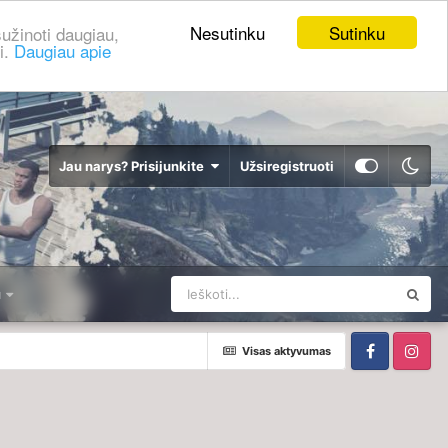
Nesutinku
Sutinku
užinoti daugiau,
i.
Daugiau apie
Jau narys? Prisijunkite
Užsiregistruoti
u
Visas aktyvumas