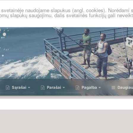
je svetainėje naudojame slapukus (angl. cookies). Norėdami s
omų slapukų saugojimu, dalis svetainės funkcijų gali neveikt
Sąrašai
Parašai
Pagalba
Daugia