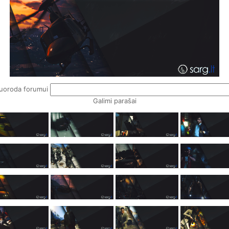
uoroda forumui
Galimi parašai