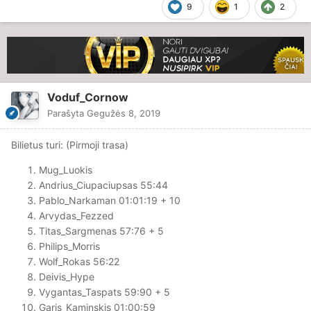
9
1
2
Voduf_Cornow
Parašyta
Gegužės 8, 2019
Bilietus turi: (Pirmoji trasa)
Mug_Luokis
Andrius_Ciupaciupsas 55:44
Pablo_Narkaman 01:01:19 + 10
Arvydas_Fezzed
Titas_Sargmenas 57:76 + 5
Philips_Morris
Wolf_Rokas 56:22
Deivis_Hype
Vygantas_Taspats 59:90 + 5
Garis_Kaminskis 01:00:59