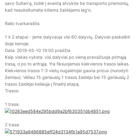
savo Sultan'ą, todėl į eventą atvykite be transporto priemonių,
kad nesukeltumėte kitiems žaidėjams lag'o.
Ralio tvarkaraštis:
1 ir 2 etapai - jame dalyvauja visi 60 dalyvių. Dalyviai paskelbti
šioje temoje.
Data: 2019-05-10 19:00 pradžia
Kaip viskas vyksta: visi dalyviai po vieną pravažiuoja pirmąją
trasą, o po to antrąją. Yra fiksuojamas kiekvienos trasos laikas.
Kiekvienos trasos 1-3 vietų nugalėtojai gauna prizus (nurodyti
žemiau). Vėliau 15 geriausių 1 trasos žaidėju bei 15 geriausių 2
trasos žaidėjai keliauja į finalinį etapą.
Trasos:
1 trasa:
2 trasa: