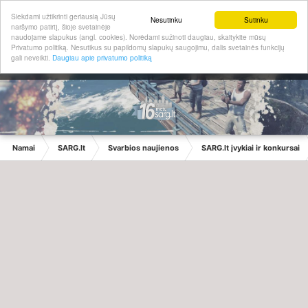
Siekdami užtikrinti geriausią Jūsų
Nesutinku
Sutinku
naršymo patirtį, šioje svetainėje
naudojame slapukus (angl. cookies). Norėdami sužinoti daugiau, skaitykite mūsų
Privatumo politiką. Nesutikus su papildomų slapukų saugojimu, dalis svetainės funkcijų
gali neveikti.
Daugiau apie privatumo politiką
Namai
SARG.lt
Svarbios naujienos
SARG.lt įvykiai ir konkursai