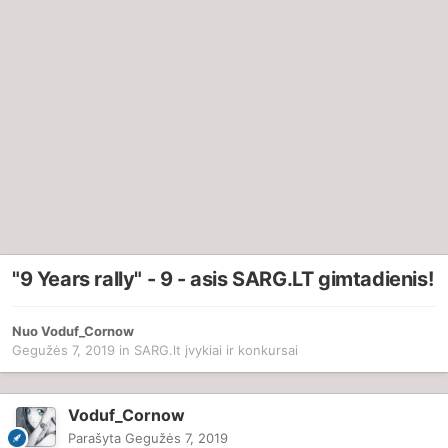
"9 Years rally" - 9 - asis SARG.LT gimtadienis!
Nuo
Voduf_Cornow
Gegužės 7, 2019
in
SARG.lt įvykiai ir konkursai
Voduf_Cornow
Parašyta
Gegužės 7, 2019