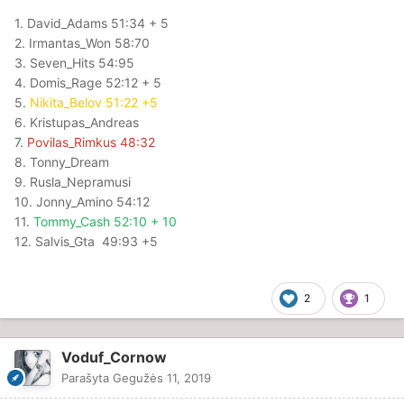
1. David_Adams 51:34 + 5
2. Irmantas_Won 58:70
3. Seven_Hits 54:95
4. Domis_Rage 52:12 + 5
5.
Nikita_Belov 51:22 +5
6. Kristupas_Andreas
7.
Povilas_Rimkus 48:32
8. Tonny_Dream
9. Rusla_Nepramusi
10. Jonny_Amino 54:12
11.
Tommy_Cash 52:10 + 10
12. Salvis_Gta 49:93 +5
2
1
Voduf_Cornow
Parašyta
Gegužės 11, 2019