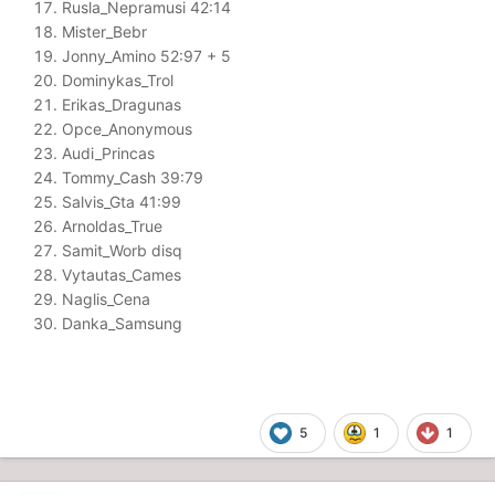
Rusla_Nepramusi 42:14
Mister_Bebr
Jonny_Amino 52:97 + 5
Dominykas_Trol
Erikas_Dragunas
Opce_Anonymous
Audi_Princas
Tommy_Cash 39:79
Salvis_Gta 41:99
Arnoldas_True
Samit_Worb disq
Vytautas_Cames
Naglis_Cena
Danka_Samsung
5
1
1