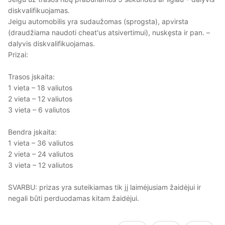
diskvalifikuojamas.
Jeigu automobilis yra sudaužomas (sprogsta), apvirsta
(draudžiama naudoti cheat'us atsivertimui), nuskęsta ir pan. –
dalyvis diskvalifikuojamas.
Prizai:
Trasos įskaita:
1 vieta – 18 valiutos
2 vieta – 12 valiutos
3 vieta – 6 valiutos
Bendra įskaita:
1 vieta – 36 valiutos
2 vieta – 24 valiutos
3 vieta – 12 valiutos
SVARBU: prizas yra suteikiamas tik jį laimėjusiam žaidėjui ir
negali būti perduodamas kitam žaidėjui.