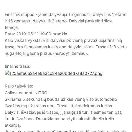
Finalinis etapas - jame dalyvauja 15 geriausių dalyvių iš 1 etapo
ir 15 geriausių dalyvių iš 2 etapo. Dalyviai paskelbti šioje
temoje.
Data: 2019-05-11 19:00 pradžia
Kaip viskas vyksta: visi dalyviai po vieną pravažiuoja finalinią
trasą. Yra fiksuojamas kiekvieno dalyvio laikas. Trasos 1-3 vietų
nugalėtojai gauna prizus (nurodyti žemiau).
finaline trasa:
Ralio taisyklės:
Galima naudoti NITRO.
Skiriama 5 sekundžių bauda už kiekvieną viso automobilio
išvažiavimą už trasos ribų. Trasa – tai atitinkamas kelias.
Dalyvis, išvažiavęs iš trasos, į ją sugrįžti turi iš esmės ten pat,
kur ir išvažiavo. Draudžiama bandyti nukirsti didelio kelio
atkarpą.
Jeigu už trasos ribų prabūnamos 5 sekundės ar ilgiau – dalyvis