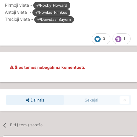
Pirmoji vieta -
@Rocky_Howard
Antoji vieta -
@Povilas_Rimkus
Trečioji vieta -
@Deividas_Bayern
3
1
Šios temos nebegalima komentuoti.
Dalintis
Sekėjai
0
Eiti į temų sąrašą