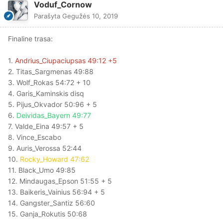
Voduf_Cornow
Parašyta
Gegužės 10, 2019
Finaline trasa:
1.
Andrius_Ciupaciupsas 49:12 +5
2. Titas_Sargmenas 49:88
3. Wolf_Rokas 54:72 + 10
4. Garis_Kaminskis disq
5. Pijus_Okvador 50:96 + 5
6.
Deividas_Bayern 49:77
7. Valde_Eina 49:57 + 5
8. Vince_Escabo
9. Auris_Verossa 52:44
10.
Rocky_Howard 47:62
11. Black_Umo 49:85
12. Mindaugas_Epson 51:55 + 5
13. Baikeris_Vainius 56:94 + 5
14. Gangster_Santiz 56:60
15. Ganja_Rokutis 50:68