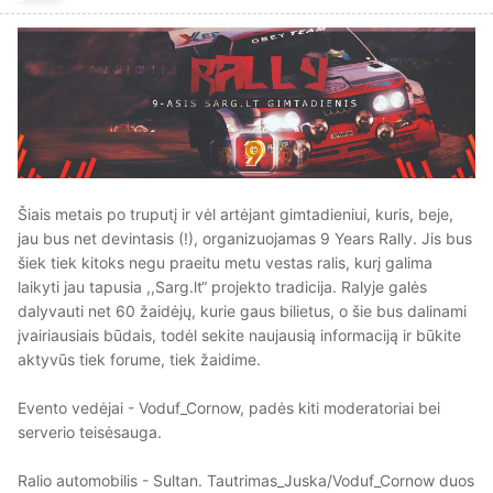
Šiais metais po truputį ir vėl artėjant gimtadieniui, kuris, beje,
jau bus net devintasis (!), organizuojamas 9 Years Rally. Jis bus
šiek tiek kitoks negu praeitu metu vestas ralis, kurį galima
laikyti jau tapusia ,,Sarg.lt“ projekto tradicija. Ralyje galės
dalyvauti net 60 žaidėjų, kurie gaus bilietus, o šie bus dalinami
įvairiausiais būdais, todėl sekite naujausią informaciją ir būkite
aktyvūs tiek forume, tiek žaidime.
Evento vedėjai - Voduf_Cornow, padės kiti moderatoriai bei
serverio teisėsauga.
Ralio automobilis - Sultan. Tautrimas_Juska/Voduf_Cornow duos