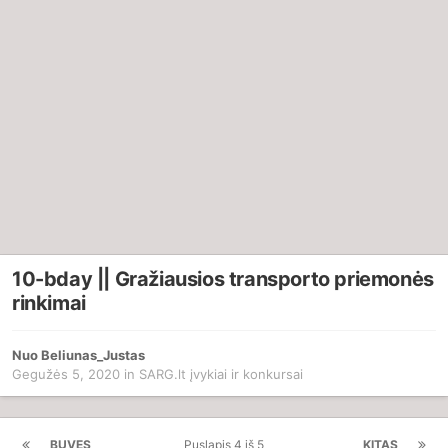
10-bday || Gražiausios transporto priemonės
rinkimai
Nuo
Beliunas_Justas
Gegužės 5, 2020
in
SARG.lt įvykiai ir konkursai
BUVĘS
Puslapis 4 iš 5
KITAS