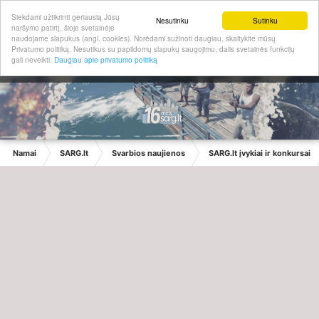
Siekdami užtikrinti geriausią Jūsų
Nesutinku
Sutinku
naršymo patirtį, šioje svetainėje
naudojame slapukus (angl. cookies). Norėdami sužinoti daugiau, skaitykite mūsų
Privatumo politiką. Nesutikus su papildomų slapukų saugojimu, dalis svetainės funkcijų
gali neveikti.
Daugiau apie privatumo politiką
Namai
SARG.lt
Svarbios naujienos
SARG.lt įvykiai ir konkursai