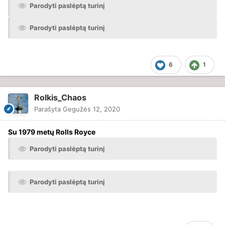
Parodyti paslėptą turinį
Parodyti paslėptą turinį
6
1
Rolkis_Chaos
Parašyta
Gegužės 12, 2020
Su 1979 metų Rolls Royce
Parodyti paslėptą turinį
Parodyti paslėptą turinį