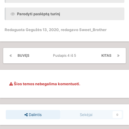
Parodyti paslėptą turinį
Redaguota
Gegužės 13, 2020
, redagavo Sweet_Brother
BUVĘS
Puslapis 4 iš 5
KITAS
Šios temos nebegalima komentuoti.
Dalintis
Sekėjai
0