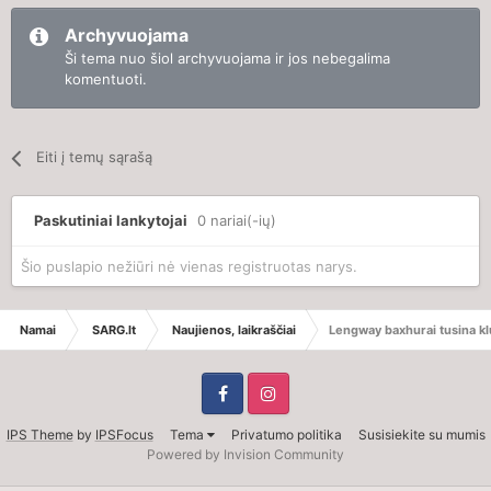
Archyvuojama
Ši tema nuo šiol archyvuojama ir jos nebegalima
komentuoti.
Eiti į temų sąrašą
Paskutiniai lankytojai
0 nariai(-ių)
Šio puslapio nežiūri nė vienas registruotas narys.
Namai
SARG.lt
Naujienos, laikraščiai
Lengway baxhurai tusina klu
IPS Theme
by
IPSFocus
Tema
Privatumo politika
Susisiekite su mumis
Powered by Invision Community