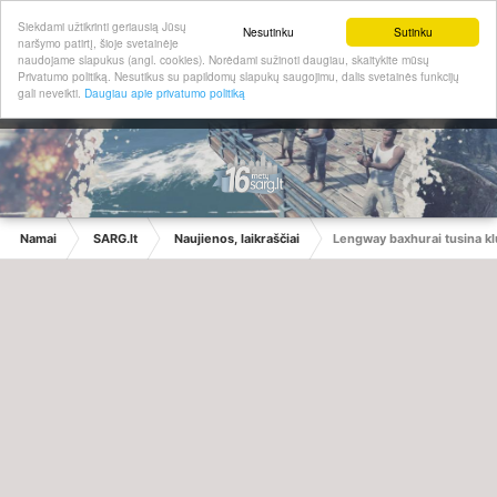
Siekdami užtikrinti geriausią Jūsų
Nesutinku
Sutinku
naršymo patirtį, šioje svetainėje
naudojame slapukus (angl. cookies). Norėdami sužinoti daugiau, skaitykite mūsų
Privatumo politiką. Nesutikus su papildomų slapukų saugojimu, dalis svetainės funkcijų
gali neveikti.
Daugiau apie privatumo politiką
Namai
SARG.lt
Naujienos, laikraščiai
Lengway baxhurai tusina klu