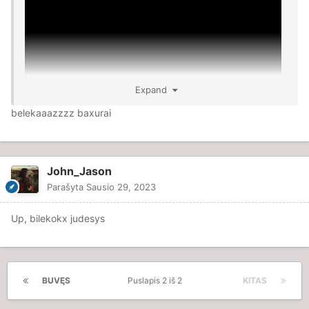
Expand
belekaaazzzz baxurai
John_Jason
Parašyta
Sausio 29, 2023
Up, bilekokx judesys
BUVĘS
Puslapis 2 iš 2
KITAS