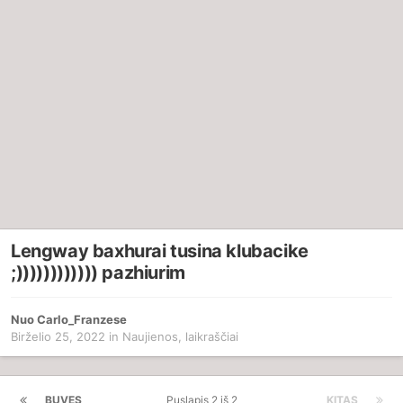
Lengway baxhurai tusina klubacike
;)))))))))))) pazhiurim
Nuo
Carlo_Franzese
Birželio 25, 2022
in
Naujienos, laikraščiai
BUVĘS
Puslapis 2 iš 2
KITAS