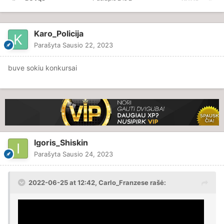
Karo_Policija
Parašyta
Sausio 22, 2023
buve sokiu konkursai
Igoris_Shiskin
Parašyta
Sausio 24, 2023
2022-06-25 at 12:42,
Carlo_Franzese
rašė: