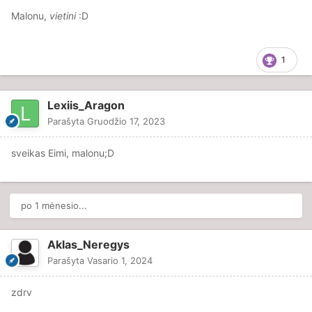
Malonu,
vietini
:D
1
Lexiis_Aragon
Parašyta
Gruodžio 17, 2023
sveikas Eimi, malonu;D
po 1 mėnesio...
Aklas_Neregys
Parašyta
Vasario 1, 2024
zdrv