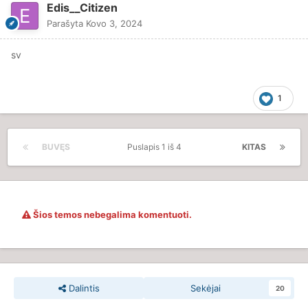
Edis__Citizen
Parašyta
Kovo 3, 2024
sv
1
BUVĘS
Puslapis 1 iš 4
KITAS
Šios temos nebegalima komentuoti.
Dalintis
Sekėjai
20