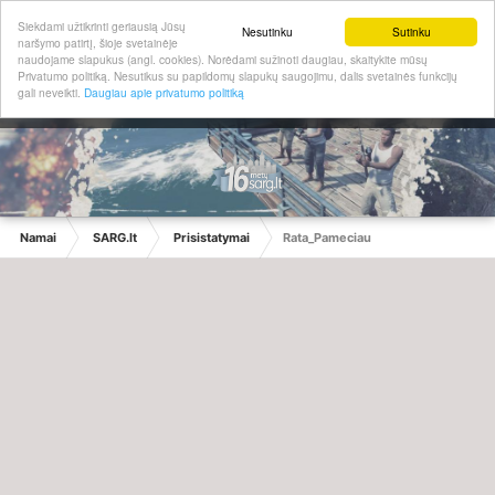
Siekdami užtikrinti geriausią Jūsų
Nesutinku
Sutinku
naršymo patirtį, šioje svetainėje
naudojame slapukus (angl. cookies). Norėdami sužinoti daugiau, skaitykite mūsų
Privatumo politiką. Nesutikus su papildomų slapukų saugojimu, dalis svetainės funkcijų
gali neveikti.
Daugiau apie privatumo politiką
Namai
SARG.lt
Prisistatymai
Rata_Pameciau