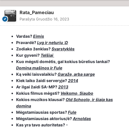
Rata_Pameciau
Parašyta
Gruodžio 16, 2023
Vardas?
Eimis
Pravardė?
Lyg ir neturiu :D
Zodiako ženklas?
Svarstyklės
Kur gyveni?
Telšiai
Kuo mėgsti domėtis, gal kokius būrelius lankai?
Domina mašinos ir Fule
Ką veiki laisvalaikiu?
Garaže, arba sarge
Kiek laiko žaidi serveryje?
2014
Ar ilgai žaidi SA-MP?
2013
Kokius filmus mėgsti?
Veiksmo, Siaubo
Kokios muzikos klausai?
Old Schoolo, ir šiaip kas
domina
Mėgstamiausias sportas?
Fule
Mėgstamiausias aktorius/ė?
Arnoldas
Kas yra tavo autoritetas? -