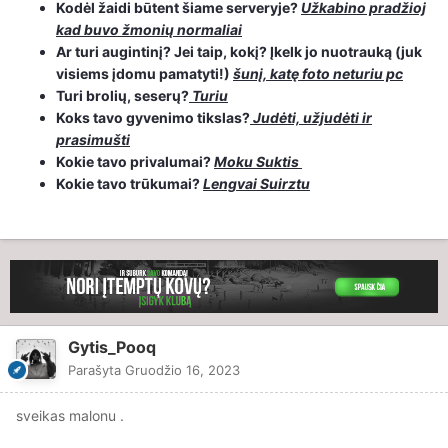
Kodėl žaidi būtent šiame serveryje?
Užkabino pradžioj
kad buvo žmonių normaliai
Ar turi augintinį? Jei taip, kokį? Įkelk jo nuotrauką (juk
visiems įdomu pamatyti!)
šunį, katę foto neturiu pc
Turi brolių, seserų?
Turiu
Koks tavo gyvenimo tikslas?
Judėti, užjudėti ir
prasimušti
Kokie tavo privalumai?
Moku Suktis
Kokie tavo trūkumai?
Lengvai Suirztu
Gytis_Pooq
Parašyta
Gruodžio 16, 2023
sveikas malonu .