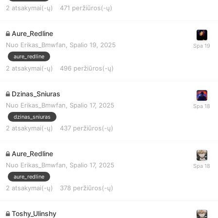
2
atsakymai(-ų)
471
peržiūros(-ų)
Aure_Redline
Nuo
Erikas_Bmwfan
,
Spalio 19, 2025
aure_redline
2
atsakymai(-ų)
496
peržiūros(-ų)
Dzinas_Sniuras
Nuo
Erikas_Bmwfan
,
Spalio 17, 2025
dzinas_sniuras
2
atsakymai(-ų)
437
peržiūros(-ų)
Aure_Redline
Nuo
Erikas_Bmwfan
,
Spalio 17, 2025
aure_redline
2
atsakymai(-ų)
378
peržiūros(-ų)
Toshy_Ulinshy