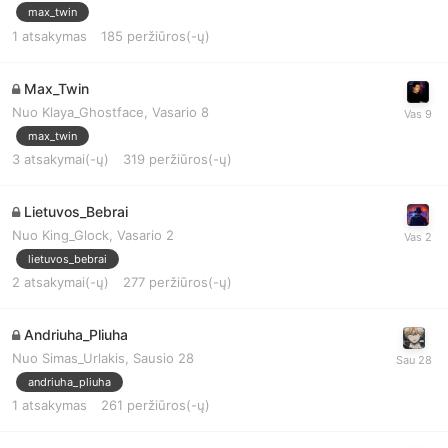
max_twin
1
atsakymas
185
peržiūros(-ų)
Max_Twin
Nuo
Klaya_Ghostface
,
Vasario 8
max_twin
3
atsakymai(-ų)
319
peržiūros(-ų)
Lietuvos_Bebrai
Nuo
King_Glock
,
Vasario 2
lietuvos_bebrai
2
atsakymai(-ų)
277
peržiūros(-ų)
Andriuha_Pliuha
Nuo
Simas_Urlakis
,
Sausio 28
andriuha_pliuha
1
atsakymas
261
peržiūros(-ų)