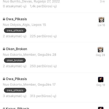
Nuo
Burrito_Dievas
,
Rugsėjo 27, 2022
0
atsakymai(-ų)
1,4k
peržiūros(-ų)
Owa_Plikasis
Nuo
Didysis_Algis
,
Liepos 15
owa_plikasis
2
atsakymai(-ų)
225
peržiūros(-ų)
Oken_Broken
Nuo
Eskorto_Member
,
Gegužės 28
oken_broken
2
atsakymai(-ų)
250
peržiūros(-ų)
Owa_Plikasis
Nuo
Eskorto_Member
,
Gegužės 17
owa_plikasis
3
atsakymai(-ų)
313
peržiūros(-ų)
Kazys_Plikasis