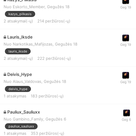
Nuo
Eskorto_Member
,
Gegužės 18
kazys_pilkasis
2
atsakymai(-ų)
214
peržiūros(-ų)
Lauris_Iksde
Nuo
Narkotikas_Mafijozas
,
Gegužės 18
lauris_iksde
2
atsakymai(-ų)
222
peržiūros(-ų)
Deivis_Hype
Nuo
Alaus_Valdovas
,
Gegužės 18
deivis_hype
1
atsakymas
183
peržiūros(-ų)
Pauliux_Sauliuxx
Nuo
Gambino_Family
,
Gegužės 6
pauliux_sauliuxx
1
atsakymas
353
peržiūros(-ų)