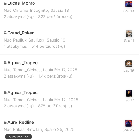
Lucas_Monro
Nuo
Chrome_Incognito
,
Sausio 18
2
atsakymai(-ų)
322
peržiūros(-ų)
Grand_Poker
Nuo
Pauliux_Sauliuxx
,
Sausio 10
1
atsakymas
514
peržiūros(-ų)
Agnius_Tropec
Nuo
Tomas_Cicinas
,
Lapkričio 17, 2025
2
atsakymai(-ų)
1,4k
peržiūros(-ų)
Agnius_Tropec
Nuo
Tomas_Cicinas
,
Lapkričio 12, 2025
2
atsakymai(-ų)
878
peržiūros(-ų)
Aure_Redline
Nuo
Erikas_Bmwfan
,
Spalio 25, 2025
aure_redline