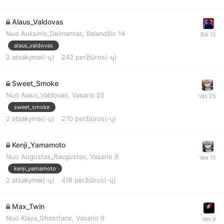
Alaus_Valdovas
Nuo
Auksinis_Deimantas
,
Balandžio 14
alaus_valdovas
2
atsakymai(-ų)
242
peržiūros(-ų)
Sweet_Smoke
Nuo
Alaus_Valdovas
,
Vasario 25
sweet_smoke
2
atsakymai(-ų)
270
peržiūros(-ų)
Kenji_Yamamoto
Nuo
Augustas_Raugustas
,
Vasario 9
kenji_yamamoto
2
atsakymai(-ų)
416
peržiūros(-ų)
Max_Twin
Nuo
Klaya_Ghostface
,
Vasario 9