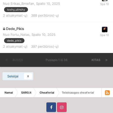
Nuo
Erikas_Bmwfan
,
Spalio 10, 2025
toshy_ulinshy
2
atsakymai(-ų)
388
peržiūros(-ų)
Dede_Pikis
Nuo
Fortu_Natas
,
Spalio 10, 2025
dede_pikis
2
atsakymai(-ų)
397
peržiūros(-ų)
BUVĘS
Puslapis 1 iš 36
KITAS
Sekėjai
8
Namai
SARG.lt
Cheat'eriai
Teisėsaugos cheat'eriai