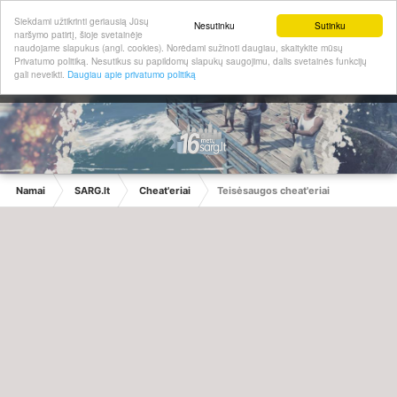
Siekdami užtikrinti geriausią Jūsų
Nesutinku
Sutinku
naršymo patirtį, šioje svetainėje
naudojame slapukus (angl. cookies). Norėdami sužinoti daugiau, skaitykite mūsų
Privatumo politiką. Nesutikus su papildomų slapukų saugojimu, dalis svetainės funkcijų
gali neveikti.
Daugiau apie privatumo politiką
Namai
SARG.lt
Cheat'eriai
Teisėsaugos cheat'eriai