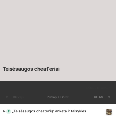
Teisėsaugos cheat'eriai
RŪŠIUOTI PAGAL
BUVĘS
Puslapis 1 iš 36
KITAS
„Teisėsaugos cheater'ių“ anketa ir taisyklės