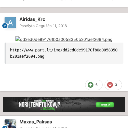
Airidas_Krc
Parašyta
Gegužės 11, 2018
http://www.part.lt/img/dd2ed0de99176fb0a0058350
b201aef2694.png
6
3
Maxas_Paksas