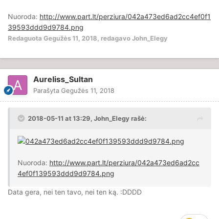
Nuoroda:
http://www.part.lt/perziura/042a473ed6ad2cc4ef0f1
39593ddd9d9784.png
Redaguota
Gegužės 11, 2018
, redagavo John_Elegy
Aureliss_Sultan
Parašyta
Gegužės 11, 2018
2018-05-11 at 13:29,
John_Elegy
rašė:
Nuoroda:
http://www.part.lt/perziura/042a473ed6ad2cc
4ef0f139593ddd9d9784.png
Data gera, nei ten tavo, nei ten ką.
:DDDD