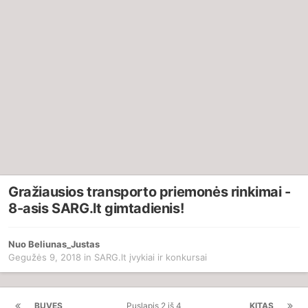
Gražiausios transporto priemonės rinkimai -
8-asis SARG.lt gimtadienis!
Nuo
Beliunas_Justas
Gegužės 9, 2018
in
SARG.lt įvykiai ir konkursai
BUVĘS
Puslapis 2 iš 4
KITAS