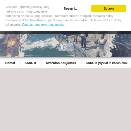
Siekdami užtikrinti geriausią Jūsų
Nesutinku
Sutinku
naršymo patirtį, šioje svetainėje
naudojame slapukus (angl. cookies). Norėdami sužinoti daugiau, skaitykite mūsų
Privatumo politiką. Nesutikus su papildomų slapukų saugojimu, dalis svetainės funkcijų
gali neveikti.
Daugiau apie privatumo politiką
Namai
SARG.lt
Svarbios naujienos
SARG.lt įvykiai ir konkursai