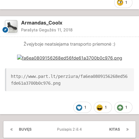
1
Armandas_Coolx
Parašyta
Gegužės 11, 2018
Žvejyboje neatsiejama transporto priemonė
:)
http://www.part.lt/perziura/fa6ea0809156268ed56
fde61a3700b0c976.png
1
1
1
BUVĘS
Puslapis 2 iš 4
KITAS