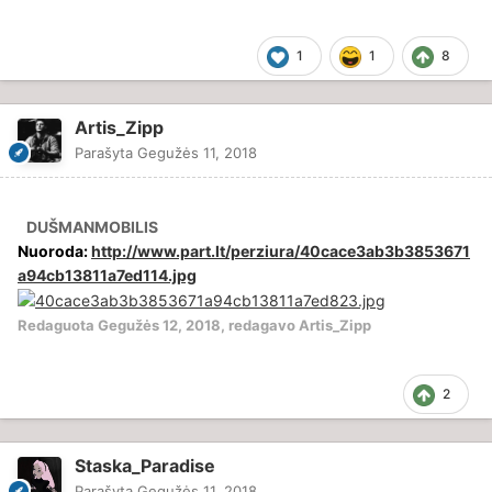
1
1
8
Artis_Zipp
Parašyta
Gegužės 11, 2018
DUŠMANMOBILIS
Nuoroda:
http://www.part.lt/perziura/40cace3ab3b3853671
a94cb13811a7ed114.jpg
Redaguota
Gegužės 12, 2018
, redagavo Artis_Zipp
2
Staska_Paradise
Parašyta
Gegužės 11, 2018