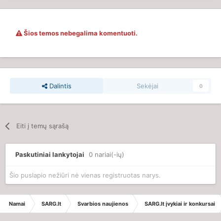
Šios temos nebegalima komentuoti.
Dalintis
Sekėjai
0
Eiti į temų sąrašą
Paskutiniai lankytojai
0 nariai(-ių)
Šio puslapio nežiūri nė vienas registruotas narys.
Namai
SARG.lt
Svarbios naujienos
SARG.lt įvykiai ir konkursai