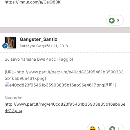
https://imgur.com/a/GalQ80K
6
Gangster_Santiz
Parašyta
Gegužės 11, 2018
Su savo Yamaha Bws 49cc (Faggio)
[URL=http://www.part.lt/perziura/e40cd823f95461b3590383
5b16ab96e4617.png]
[/URL]
Nuorada:
http://www.part.lt/img/e40cd823f95461b35903835b16ab96e
4617.png
3
1