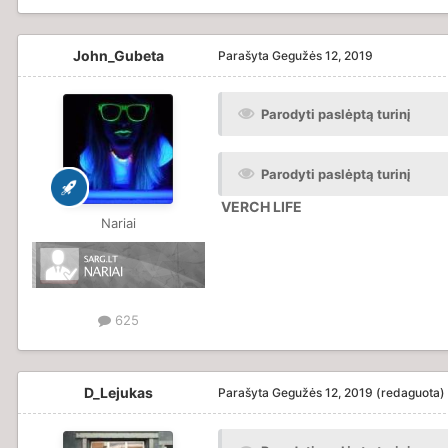
John_Gubeta
Parašyta
Gegužės 12, 2019
Parodyti paslėptą turinį
Parodyti paslėptą turinį
VERCH LIFE
Nariai
625
D_Lejukas
Parašyta
Gegužės 12, 2019
(redaguota)