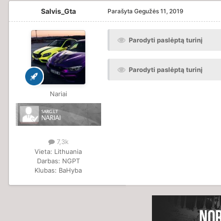
Salvis_Gta
Parašyta
Gegužės 11, 2019
Parodyti paslėptą turinį
Parodyti paslėptą turinį
Nariai
7,3k
Vieta:
Lithuania
Darbas:
NGPT
Klubas:
BaHyba