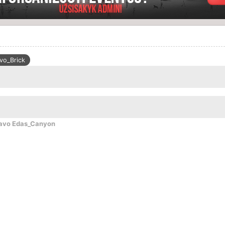
vo_Brick
gavo Edas_Canyon