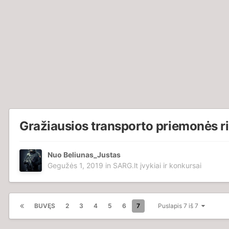
Gražiausios transporto priemonės ri
Nuo
Beliunas_Justas
Gegužės 1, 2019
in
SARG.lt įvykiai ir konkursai
BUVĘS
2
3
4
5
6
7
Puslapis 7 iš 7