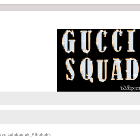
gavo Lolekbolek_Alhoholik