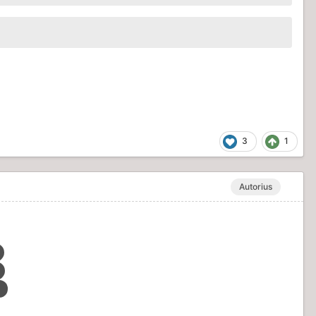
3
1
Autorius