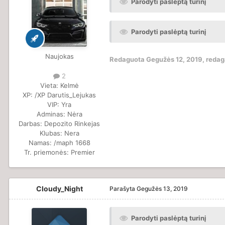
Parodyti paslėptą turinį
Parodyti paslėptą turinį
Naujokas
Redaguota
Gegužės 12, 2019
, reda
2
Vieta:
Kelmė
XP:
/XP Darutis_Lejukas
VIP:
Yra
Adminas:
Nėra
Darbas:
Depozito Rinkejas
Klubas:
Nera
Namas:
/maph 1668
Tr. priemonės:
Premier
Cloudy_Night
Parašyta
Gegužės 13, 2019
Parodyti paslėptą turinį