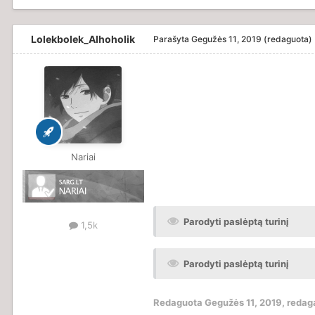
Lolekbolek_Alhoholik
Parašyta
Gegužės 11, 2019
(redaguota)
Nariai
Parodyti paslėptą turinį
1,5k
Parodyti paslėptą turinį
Redaguota
Gegužės 11, 2019
, reda