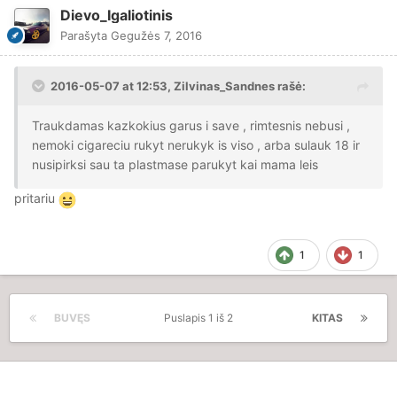
Dievo_Igaliotinis
Parašyta
Gegužės 7, 2016
2016-05-07 at 12:53, Zilvinas_Sandnes rašė:
Traukdamas kazkokius garus i save , rimtesnis nebusi ,
nemoki cigareciu rukyt nerukyk is viso , arba sulauk 18 ir
nusipirksi sau ta plastmase parukyt kai mama leis
pritariu
1
1
BUVĘS
Puslapis 1 iš 2
KITAS