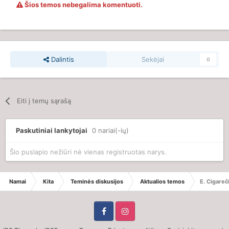
Šios temos nebegalima komentuoti.
Dalintis
Sekėjai
0
Eiti į temų sąrašą
Paskutiniai lankytojai
0 nariai(-ių)
Šio puslapio nežiūri nė vienas registruotas narys.
Namai
Kita
Teminės diskusijos
Aktualios temos
E. Cigareč