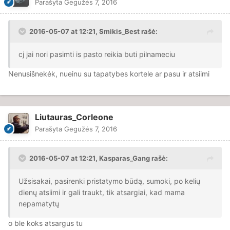
Parašyta
Gegužės 7, 2016
2016-05-07 at 12:21, Smikis_Best rašė:
cj jai nori pasimti is pasto reikia buti pilnameciu
Nenusišnekėk, nueinu su tapatybes kortele ar pasu ir atsiimi
Liutauras_Corleone
Parašyta
Gegužės 7, 2016
2016-05-07 at 12:21, Kasparas_Gang rašė:
Užsisakai, pasirenki pristatymo būdą, sumoki, po kelių
dienų atsiimi ir gali traukt, tik atsargiai, kad mama
nepamatytų
o ble koks atsargus tu