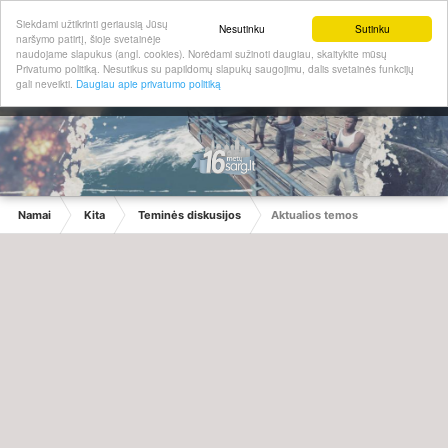
Siekdami užtikrinti geriausią Jūsų
Nesutinku
Sutinku
naršymo patirtį, šioje svetainėje
naudojame slapukus (angl. cookies). Norėdami sužinoti daugiau, skaitykite mūsų
Privatumo politiką. Nesutikus su papildomų slapukų saugojimu, dalis svetainės funkcijų
gali neveikti.
Daugiau apie privatumo politiką
Namai
Kita
Teminės diskusijos
Aktualios temos