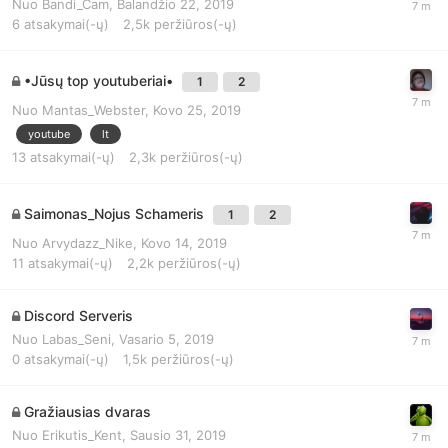
Nuo
Bandi_Cam
,
Balandžio 22, 2019
6
atsakymai(-ų)
2,5k
peržiūros(-ų)
•Jūsų top youtuberiai•
1
2
Nuo
Mantas_Webster
,
Kovo 25, 2019
youtube
lt
13
atsakymai(-ų)
2,3k
peržiūros(-ų)
Saimonas_Nojus Schameris
1
2
Nuo
Arvydazz_Nike
,
Kovo 14, 2019
11
atsakymai(-ų)
2,2k
peržiūros(-ų)
Discord Serveris
Nuo
Labas_Seni
,
Vasario 5, 2019
0
atsakymai(-ų)
1,5k
peržiūros(-ų)
Gražiausias dvaras
Nuo
Erikutis_Kent
,
Sausio 31, 2019