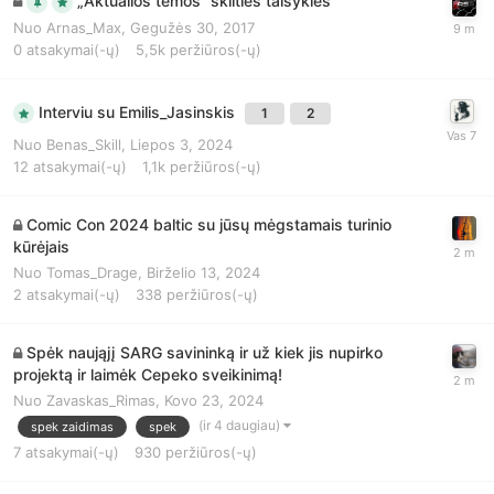
„Aktualios temos“ skilties taisyklės
Nuo
Arnas_Max
,
Gegužės 30, 2017
0
atsakymai(-ų)
5,5k
peržiūros(-ų)
Interviu su Emilis_Jasinskis
1
2
Nuo
Benas_Skill
,
Liepos 3, 2024
12
atsakymai(-ų)
1,1k
peržiūros(-ų)
Comic Con 2024 baltic su jūsų mėgstamais turinio
kūrėjais
Nuo
Tomas_Drage
,
Birželio 13, 2024
2
atsakymai(-ų)
338
peržiūros(-ų)
Spėk naująjį SARG savininką ir už kiek jis nupirko
projektą ir laimėk Cepeko sveikinimą!
Nuo
Zavaskas_Rimas
,
Kovo 23, 2024
(ir 4 daugiau)
spek zaidimas
spek
7
atsakymai(-ų)
930
peržiūros(-ų)