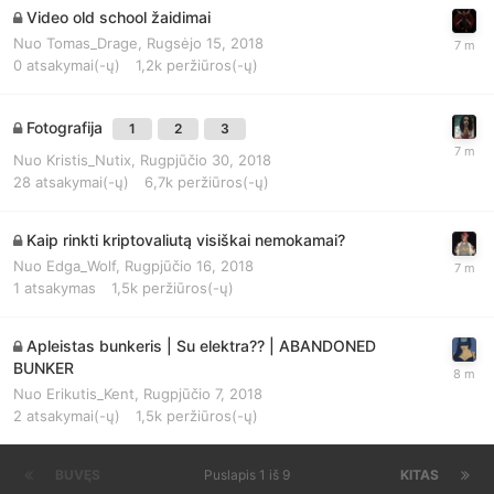
Video old school žaidimai
Nuo
Tomas_Drage
,
Rugsėjo 15, 2018
0
atsakymai(-ų)
1,2k
peržiūros(-ų)
Fotografija
1
2
3
Nuo
Kristis_Nutix
,
Rugpjūčio 30, 2018
28
atsakymai(-ų)
6,7k
peržiūros(-ų)
Kaip rinkti kriptovaliutą visiškai nemokamai?
Nuo
Edga_Wolf
,
Rugpjūčio 16, 2018
1
atsakymas
1,5k
peržiūros(-ų)
Apleistas bunkeris | Su elektra?? | ABANDONED
BUNKER
Nuo
Erikutis_Kent
,
Rugpjūčio 7, 2018
2
atsakymai(-ų)
1,5k
peržiūros(-ų)
BUVĘS
Puslapis 1 iš 9
KITAS