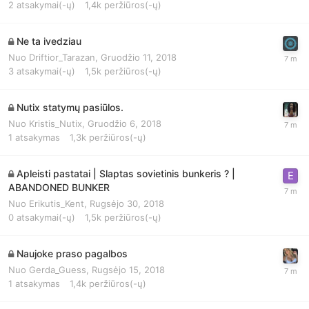
2
atsakymai(-ų)
1,4k
peržiūros(-ų)
Ne ta ivedziau
Nuo
Driftior_Tarazan
,
Gruodžio 11, 2018
3
atsakymai(-ų)
1,5k
peržiūros(-ų)
Nutix statymų pasiūlos.
Nuo
Kristis_Nutix
,
Gruodžio 6, 2018
1
atsakymas
1,3k
peržiūros(-ų)
Apleisti pastatai | Slaptas sovietinis bunkeris ? |
ABANDONED BUNKER
Nuo
Erikutis_Kent
,
Rugsėjo 30, 2018
0
atsakymai(-ų)
1,5k
peržiūros(-ų)
Naujoke praso pagalbos
Nuo
Gerda_Guess
,
Rugsėjo 15, 2018
1
atsakymas
1,4k
peržiūros(-ų)