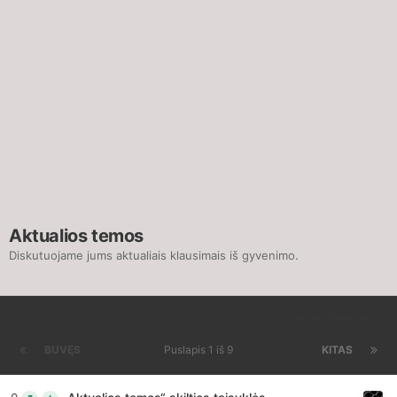
Aktualios temos
Diskutuojame jums aktualiais klausimais iš gyvenimo.
RŪŠIUOTI PAGAL
BUVĘS
Puslapis 1 iš 9
KITAS