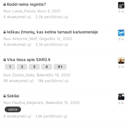
Kodėl neina regintis?
Nuo
Lukas_Fiesta
,
Kovo 4, 2021
6
atsakymai(-ų)
2,5k
peržiūros(-ų)
Ieškau žmonių, kas ketina tarnauti kariuomenėje
Nuo
Airborne_Wolf
,
Gegužės 12, 2020
4
atsakymai(-ų)
2,5k
peržiūros(-ų)
Visa tiesa apie SARG.lt
1
2
3
4
9
Nuo
Zodzio_Galia
,
Balandžio 19, 2020
86
atsakymai(-ų)
18k
peržiūros(-ų)
Sekliai
Nuo
Paulina_Alejandro
,
Balandžio 15, 2020
sekliai
6
atsakymai(-ų)
1,9k
peržiūros(-ų)