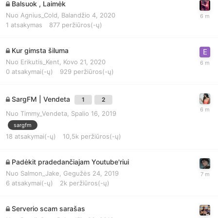
Balsuok , Laimėk
Nuo
Agnius_Cold
,
Balandžio 4, 2020
1
atsakymas
877
peržiūros(-ų)
Kur gimsta šiluma
Nuo
Erikutis_Kent
,
Kovo 21, 2020
0
atsakymai(-ų)
929
peržiūros(-ų)
SargFM | Vendeta
1
2
Nuo
Timmy_Vendeta
,
Spalio 16, 2019
sargfm
18
atsakymai(-ų)
10,5k
peržiūros(-ų)
Padėkit pradedančiajam Youtube'riui
Nuo
Salmon_Jake
,
Gegužės 24, 2019
6
atsakymai(-ų)
2k
peržiūros(-ų)
Serverio scam sarašas