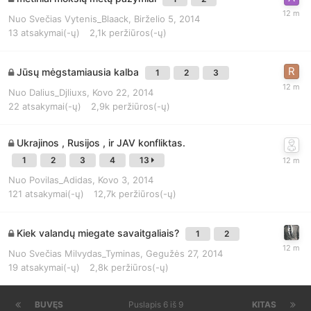
Nuo
Svečias Vytenis_Blaack
,
Birželio 5, 2014
13
atsakymai(-ų)
2,1k
peržiūros(-ų)
Jūsų mėgstamiausia kalba
1
2
3
Nuo
Dalius_Djliuxs
,
Kovo 22, 2014
22
atsakymai(-ų)
2,9k
peržiūros(-ų)
Ukrajinos , Rusijos , ir JAV konfliktas.
1
2
3
4
13
Nuo
Povilas_Adidas
,
Kovo 3, 2014
121
atsakymai(-ų)
12,7k
peržiūros(-ų)
Kiek valandų miegate savaitgaliais?
1
2
Nuo
Svečias Milvydas_Tyminas
,
Gegužės 27, 2014
19
atsakymai(-ų)
2,8k
peržiūros(-ų)
BUVĘS
Puslapis 6 iš 9
KITAS