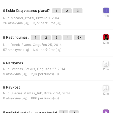
Kokie jūsų vasaros planai?
1
2
3
Nuo
Mccarei_Tfozzi
,
Birželio 1, 2014
26
atsakymai(-ų)
3,7k
peržiūros(-ų)
Raštingumas.
1
2
3
4
6
Nuo
Derek_Evans
,
Gegužės 25, 2014
57
atsakymai(-ų)
6,4k
peržiūros(-ų)
Nardymas
Nuo
Gvidass_Satkus
,
Gegužės 27, 2014
9
atsakymai(-ų)
2,1k
peržiūros(-ų)
PayPost
Nuo
Svečias Mantas_Tuk
,
Birželio 24, 2014
0
atsakymai(-ų)
886
peržiūros(-ų)
metiniai mokslų metų pažymiai
1
2