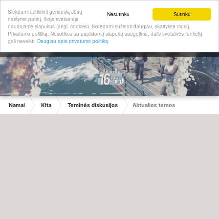
Siekdami užtikrinti geriausią Jūsų
Nesutinku
Sutinku
naršymo patirtį, šioje svetainėje
naudojame slapukus (angl. cookies). Norėdami sužinoti daugiau, skaitykite mūsų
Privatumo politiką. Nesutikus su papildomų slapukų saugojimu, dalis svetainės funkcijų
gali neveikti.
Daugiau apie privatumo politiką
Namai
Kita
Teminės diskusijos
Aktualios temos