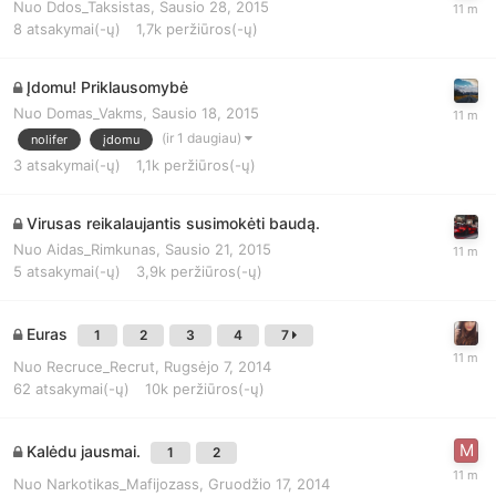
Nuo
Ddos_Taksistas
,
Sausio 28, 2015
8
atsakymai(-ų)
1,7k
peržiūros(-ų)
Įdomu! Priklausomybė
Nuo
Domas_Vakms
,
Sausio 18, 2015
(ir 1 daugiau)
nolifer
įdomu
3
atsakymai(-ų)
1,1k
peržiūros(-ų)
Virusas reikalaujantis susimokėti baudą.
Nuo
Aidas_Rimkunas
,
Sausio 21, 2015
5
atsakymai(-ų)
3,9k
peržiūros(-ų)
Euras
1
2
3
4
7
Nuo
Recruce_Recrut
,
Rugsėjo 7, 2014
62
atsakymai(-ų)
10k
peržiūros(-ų)
Kalėdu jausmai.
1
2
Nuo
Narkotikas_Mafijozass
,
Gruodžio 17, 2014