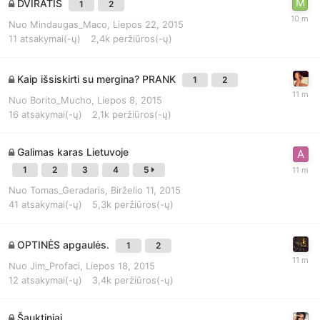
DVIRATIS
1
2
Nuo
Mindaugas_Maco
,
Liepos 22, 2015
11
atsakymai(-ų)
2,4k
peržiūros(-ų)
Kaip išsiskirti su mergina? PRANK
1
2
Nuo
Borito_Mucho
,
Liepos 8, 2015
16
atsakymai(-ų)
2,1k
peržiūros(-ų)
Galimas karas Lietuvoje
1
2
3
4
5
Nuo
Tomas_Geradaris
,
Birželio 11, 2015
41
atsakymai(-ų)
5,3k
peržiūros(-ų)
OPTINĖS apgaulės.
1
2
Nuo
Jim_Profaci
,
Liepos 18, 2015
12
atsakymai(-ų)
3,4k
peržiūros(-ų)
Šauktiniai