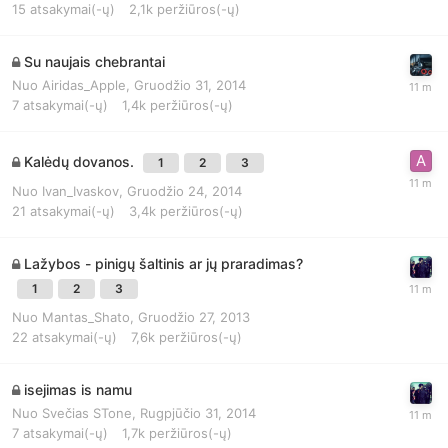
15
atsakymai(-ų)
2,1k
peržiūros(-ų)
Su naujais chebrantai
Nuo
Airidas_Apple
,
Gruodžio 31, 2014
7
atsakymai(-ų)
1,4k
peržiūros(-ų)
Kalėdų dovanos.
1
2
3
Nuo
Ivan_Ivaskov
,
Gruodžio 24, 2014
21
atsakymai(-ų)
3,4k
peržiūros(-ų)
Lažybos - pinigų šaltinis ar jų praradimas?
1
2
3
Nuo
Mantas_Shato
,
Gruodžio 27, 2013
22
atsakymai(-ų)
7,6k
peržiūros(-ų)
isejimas is namu
Nuo
Svečias STone
,
Rugpjūčio 31, 2014
7
atsakymai(-ų)
1,7k
peržiūros(-ų)