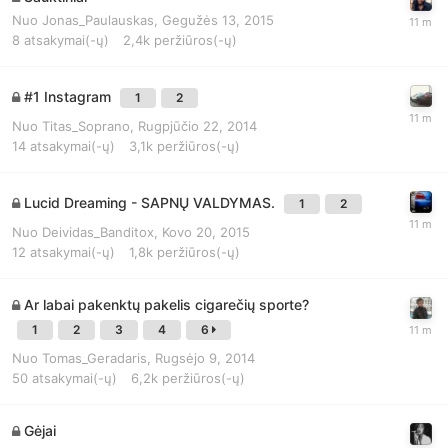
Nuo
Jonas_Paulauskas
,
Gegužės 13, 2015
8
atsakymai(-ų)
2,4k
peržiūros(-ų)
#1 Instagram
1
2
Nuo
Titas_Soprano
,
Rugpjūčio 22, 2014
14
atsakymai(-ų)
3,1k
peržiūros(-ų)
Lucid Dreaming - SAPNŲ VALDYMAS.
1
2
Nuo
Deividas_Вanditox
,
Kovo 20, 2015
12
atsakymai(-ų)
1,8k
peržiūros(-ų)
Ar labai pakenktų pakelis cigarečių sporte?
1
2
3
4
6
Nuo
Tomas_Geradaris
,
Rugsėjo 9, 2014
50
atsakymai(-ų)
6,2k
peržiūros(-ų)
Gėjai