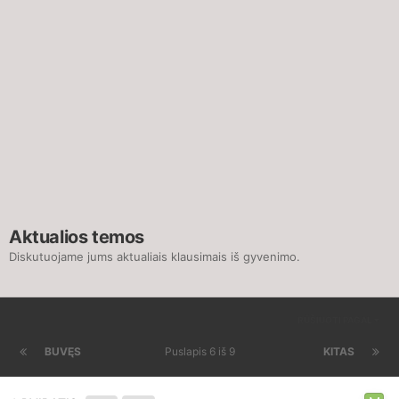
Aktualios temos
Diskutuojame jums aktualiais klausimais iš gyvenimo.
RŪŠIUOTI PAGAL
BUVĘS
Puslapis 6 iš 9
KITAS