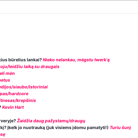
ius būrelius lankai?
Nieko nelankau, mėgstu twerk'ą
oju/leidžiu laiką su draugais
eli mėn
metus
ijos/siaubo/istoriniai
pas/hardcore
itnesas/krepšinis
?
Kevin Hart
rveryje?
Žaidžia daug pažystamų/draugų
 kokį? Įkelk jo nuotrauką (juk visiems įdomu pamatyti!)
Turiu šunį
esę