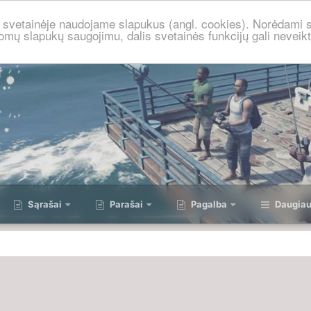
je svetainėje naudojame slapukus (angl. cookies). Norėdami s
omų slapukų saugojimu, dalis svetainės funkcijų gali neveikt
Sąrašai
Parašai
Pagalba
Daugia