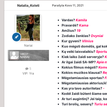
Natalia_Koleti
Parašyta
Kovo 11, 2021
Vardas?
Kamila
Pravardė?
Kama
Amžius?
19
Zodiako ženklas?
Dvyniai
Kur gyveni?
Vilnius
Nariai
Kuo mėgsti domėtis, gal kok
Ką veiki laisvalaikiu?
Sportu
Kiek laiko žaidi serveryje?
K
Ar ilgai žaidi SA-MP?
Apie 
Kokius filmus mėgsti?
Komed
5
Kokios muzikos klausai?
Re
VIP:
Yra
Mėgstamiausias sportas?
F
Mėgstamiausias aktorius/ė
Kas yra tavo autoritetas?
-
Kodėl žaidi būtent šiame se
Ar turi augintinį? Jei taip,
Turi brolių, seserų?
Turiu s