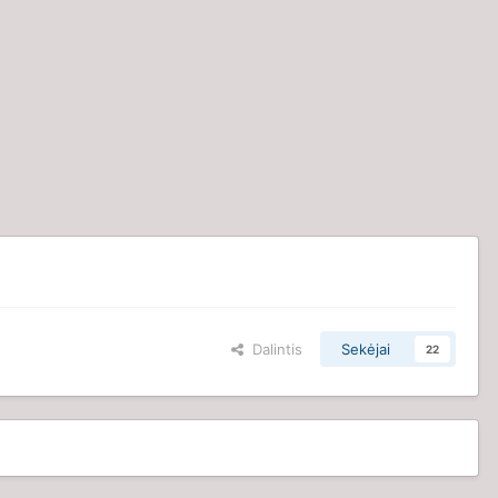
Dalintis
Sekėjai
22