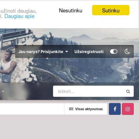
Nesutinku
Sutinku
užinoti daugiau,
i.
Daugiau apie
Jau narys? Prisijunkite
Užsiregistruoti
u
Visas aktyvumas