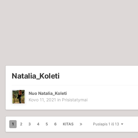
Natalia_Koleti
Nuo
Natalia_Koleti
Kovo 11, 2021
in
Prisistatymai
1
2
3
4
5
6
KITAS
Puslapis 1 iš 13