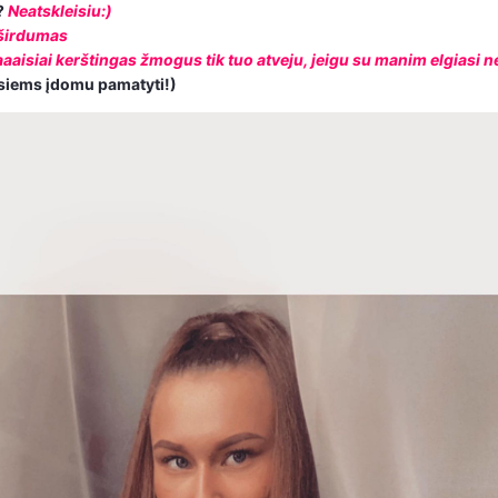
?
Neatskleisiu:)
širdumas
aaisiai kerštingas žmogus tik tuo atveju, jeigu su manim elgiasi n
isiems įdomu pamatyti!)