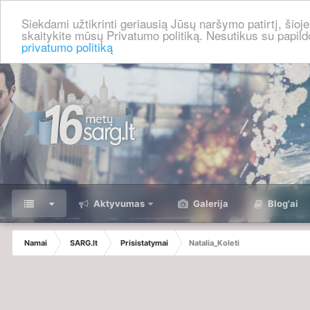
Siekdami užtikrinti geriausią Jūsų naršymo patirtį, šio
skaitykite mūsų Privatumo politiką. Nesutikus su papild
privatumo politiką
⠀
Aktyvumas
Galerija
Blog'ai
Namai
SARG.lt
Prisistatymai
Natalia_Koleti