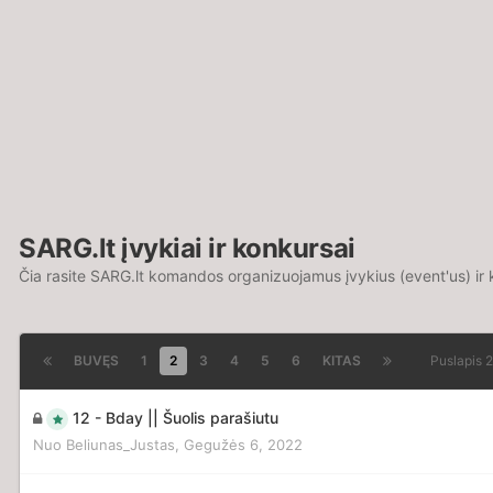
SARG.lt įvykiai ir konkursai
Čia rasite SARG.lt komandos organizuojamus įvykius (event'us) ir
BUVĘS
1
2
3
4
5
6
KITAS
Puslapis 2
12 - Bday || Šuolis parašiutu
Nuo
Beliunas_Justas
,
Gegužės 6, 2022