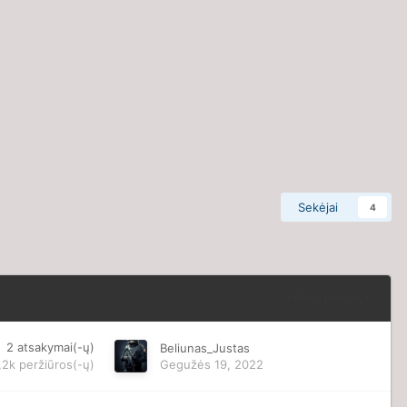
Sekėjai
4
RŪŠIUOTI PAGAL
2
atsakymai(-ų)
Beliunas_Justas
,2k
peržiūros(-ų)
Gegužės 19, 2022