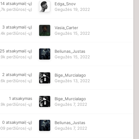
14
atsakymai(-ų)
Edga_Snov
,7k
peržiūros(-ų)
Gegužės 19, 2022
3
atsakymai(-ų)
Vasia_Carter
,4k
peržiūros(-ų)
Gegužės 15, 2022
25
atsakymai(-ų)
Beliunas_Justas
,9k
peržiūros(-ų)
Gegužės 15, 2022
2
atsakymai(-ų)
Bige_Murcialago
,6k
peržiūros(-ų)
Gegužės 13, 2022
1
atsakymas
Bige_Murcialago
,9k
peržiūros(-ų)
Gegužės 7, 2022
0
atsakymai(-ų)
Beliunas_Justas
909
peržiūros(-ų)
Gegužės 7, 2022