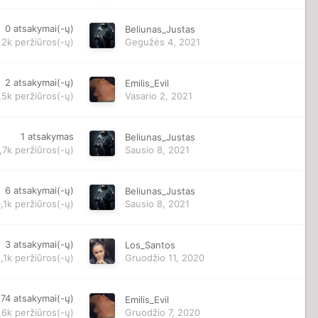
0
atsakymai(-ų)
Beliunas_Justas
,2k
peržiūros(-ų)
Gegužės 4, 2021
2
atsakymai(-ų)
Emilis_Evil
,5k
peržiūros(-ų)
Vasario 2, 2021
1
atsakymas
Beliunas_Justas
,7k
peržiūros(-ų)
Sausio 8, 2021
6
atsakymai(-ų)
Beliunas_Justas
,1k
peržiūros(-ų)
Sausio 8, 2021
3
atsakymai(-ų)
Los_Santos
,1k
peržiūros(-ų)
Gruodžio 11, 2020
74
atsakymai(-ų)
Emilis_Evil
,6k
peržiūros(-ų)
Gruodžio 7, 2020