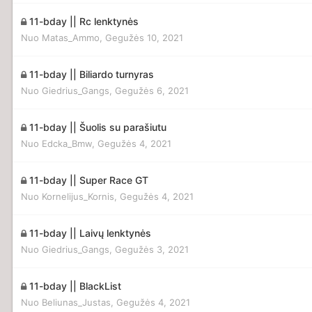
11-bday || Rc lenktynės
Nuo
Matas_Ammo
,
Gegužės 10, 2021
11-bday || Biliardo turnyras
Nuo
Giedrius_Gangs
,
Gegužės 6, 2021
11-bday || Šuolis su parašiutu
Nuo
Edcka_Bmw
,
Gegužės 4, 2021
11-bday || Super Race GT
Nuo
Kornelijus_Kornis
,
Gegužės 4, 2021
11-bday || Laivų lenktynės
Nuo
Giedrius_Gangs
,
Gegužės 3, 2021
11-bday || BlackList
Nuo
Beliunas_Justas
,
Gegužės 4, 2021