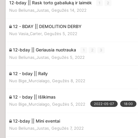
12-bday || Rask torto gabaliuką ir laimėk
1
2
Nuo
Beliunas_Justas
,
Gegužės 14, 2022
12 - BDAY || DEMOLITION DERBY
Nuo
Vasia_Carter
,
Gegužės 5, 2022
12-bday || Geriausia nuotrauka
1
2
3
Nuo
Beliunas_Justas
,
Gegužės 5, 2022
12 - bday || Rally
Nuo
Bige_Murcialago
,
Gegužės 8, 2022
12 - bday || Išlikimas
Nuo
Bige_Murcialago
,
Gegužės 5, 2022
2022-05-07
18:00
12-bday || Mini eventai
Nuo
Beliunas_Justas
,
Gegužės 7, 2022