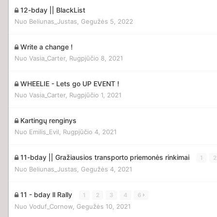
12-bday || BlackList
Nuo
Beliunas_Justas
,
Gegužės 5, 2022
Write a change !
Nuo
Vasia_Carter
,
Rugpjūčio 8, 2021
WHEELIE - Lets go UP EVENT !
Nuo
Vasia_Carter
,
Rugpjūčio 1, 2021
Kartingų renginys
Nuo
Emilis_Evil
,
Rugpjūčio 4, 2021
11-bday || Gražiausios transporto priemonės rinkimai
1
2
Nuo
Beliunas_Justas
,
Gegužės 4, 2021
11 - bday ll Rally
1
2
3
4
6
Nuo
Voduf_Cornow
,
Gegužės 10, 2021