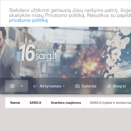
Siekdami užtikrinti geriausią Jūsų naršymo patirtį, šio
skaitykite mūsų Privatumo politiką. Nesutikus su papild
privatumo politiką
⠀
Aktyvumas
Galerija
Blog'ai
Namai
SARG.lt
Svarbios naujienos
SARG.lt įvykiai ir konkursa