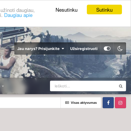
Nesutinku
Sutinku
užinoti daugiau,
i.
Daugiau apie
Jau narys? Prisijunkite
Užsiregistruoti
u
Visas aktyvumas