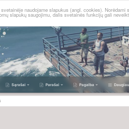
je svetainėje naudojame slapukus (angl. cookies). Norėdami s
omų slapukų saugojimu, dalis svetainės funkcijų gali neveikt
Sąrašai
Parašai
Pagalba
Daugia
i