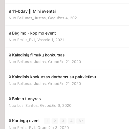
11-bday || Mini eventai
Nuo
Beliunas_Justas
,
Gegužės 4, 2021
Bėgimo - kopimo event
Nuo
Emilis_Evil
,
Vasario 1, 2021
Kalėdinių filmukų konkursas
Nuo
Beliunas_Justas
,
Gruodžio 21, 2020
Kalėdinis konkursas darbams su pakvietimu
Nuo
Beliunas_Justas
,
Gruodžio 21, 2020
Bokso turnyras
Nuo
Los_Santos
,
Gruodžio 6, 2020
Kartingų event
1
2
3
4
8
Nuo
Emilis_Evil
,
Gruodžio 3, 2020