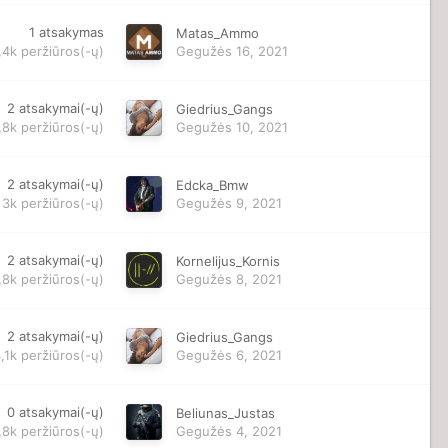
1
atsakymas
Matas_Ammo
,4k
peržiūros(-ų)
Gegužės 16, 2021
2
atsakymai(-ų)
Giedrius_Gangs
,8k
peržiūros(-ų)
Gegužės 10, 2021
2
atsakymai(-ų)
Edcka_Bmw
3k
peržiūros(-ų)
Gegužės 9, 2021
2
atsakymai(-ų)
Kornelijus_Kornis
,8k
peržiūros(-ų)
Gegužės 8, 2021
2
atsakymai(-ų)
Giedrius_Gangs
,1k
peržiūros(-ų)
Gegužės 6, 2021
0
atsakymai(-ų)
Beliunas_Justas
,8k
peržiūros(-ų)
Gegužės 4, 2021