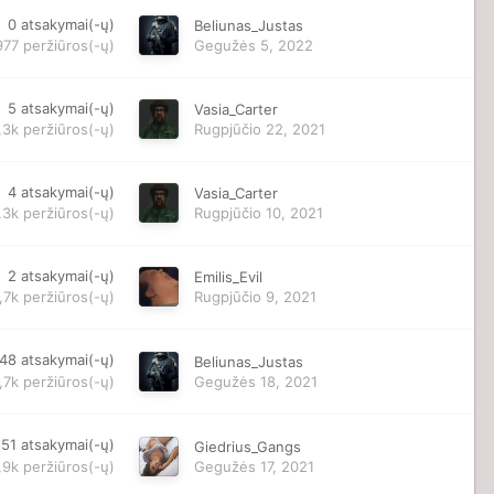
0
atsakymai(-ų)
Beliunas_Justas
977
peržiūros(-ų)
Gegužės 5, 2022
5
atsakymai(-ų)
Vasia_Carter
,3k
peržiūros(-ų)
Rugpjūčio 22, 2021
4
atsakymai(-ų)
Vasia_Carter
,3k
peržiūros(-ų)
Rugpjūčio 10, 2021
2
atsakymai(-ų)
Emilis_Evil
,7k
peržiūros(-ų)
Rugpjūčio 9, 2021
48
atsakymai(-ų)
Beliunas_Justas
,7k
peržiūros(-ų)
Gegužės 18, 2021
51
atsakymai(-ų)
Giedrius_Gangs
,9k
peržiūros(-ų)
Gegužės 17, 2021