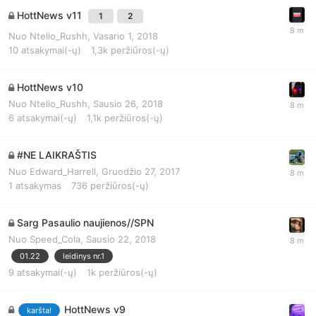
HottNews v11
1
2
Nuo
Ntelio_Rushh
,
Vasario 1, 2018
10
atsakymai(-ų)
1,3k
peržiūros(-ų)
HottNews v10
Nuo
Ntelio_Rushh
,
Sausio 26, 2018
6
atsakymai(-ų)
1,1k
peržiūros(-ų)
#NE LAIKRAŠTIS
Nuo
Edward_Harrell
,
Gruodžio 27, 2017
1
atsakymas
736
peržiūros(-ų)
Sarg Pasaulio naujienos//SPN
Nuo
Speed_Cola
,
Sausio 22, 2018
01.22
leidinys nr.1
9
atsakymai(-ų)
1k
peržiūros(-ų)
HottNews v9
karšta!