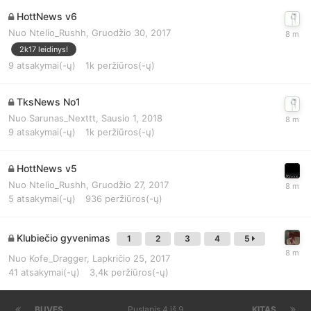
HottNews v6
Nuo
Ntelio_Rushh
,
Gruodžio 30, 2017
2k17 leidinys!
9
atsakymai(-ų)
1k
peržiūros(-ų)
TksNews No1
Nuo
Sarunas_Nexttt
,
Sausio 1, 2018
9
atsakymai(-ų)
1k
peržiūros(-ų)
HottNews v5
Nuo
Ntelio_Rushh
,
Gruodžio 27, 2017
5
atsakymai(-ų)
936
peržiūros(-ų)
Klubiečio gyvenimas
1
2
3
4
5
Nuo
Kofe_Dragger
,
Lapkričio 25, 2017
41
atsakymai(-ų)
3,4k
peržiūros(-ų)
BUVĘS
Puslapis 4 iš 9
KITAS