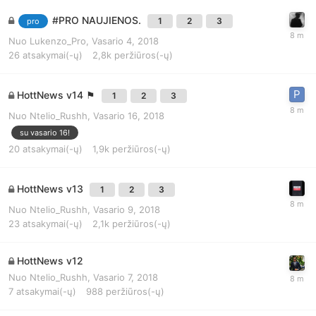
#PRO NAUJIENOS.
1
2
3
pro
Nuo
Lukenzo_Pro
,
Vasario 4, 2018
26
atsakymai(-ų)
2,8k
peržiūros(-ų)
HottNews v14 ⚑
1
2
3
Nuo
Ntelio_Rushh
,
Vasario 16, 2018
su vasario 16!
20
atsakymai(-ų)
1,9k
peržiūros(-ų)
HottNews v13
1
2
3
Nuo
Ntelio_Rushh
,
Vasario 9, 2018
23
atsakymai(-ų)
2,1k
peržiūros(-ų)
HottNews v12
Nuo
Ntelio_Rushh
,
Vasario 7, 2018
7
atsakymai(-ų)
988
peržiūros(-ų)