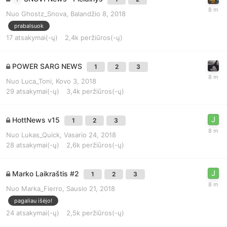
Nuo
Ghostz_Snova
,
Balandžio 8, 2018
prabalsuok
17
atsakymai(-ų)
2,4k
peržiūros(-ų)
POWER SARG NEWS
1
2
3
Nuo
Luca_Toni
,
Kovo 3, 2018
29
atsakymai(-ų)
3,4k
peržiūros(-ų)
HottNews v15
1
2
3
Nuo
Lukas_Quick
,
Vasario 24, 2018
28
atsakymai(-ų)
2,6k
peržiūros(-ų)
Marko Laikraštis #2
1
2
3
Nuo
Marka_Fierro
,
Sausio 21, 2018
pagaliau išėjo!
24
atsakymai(-ų)
2,5k
peržiūros(-ų)