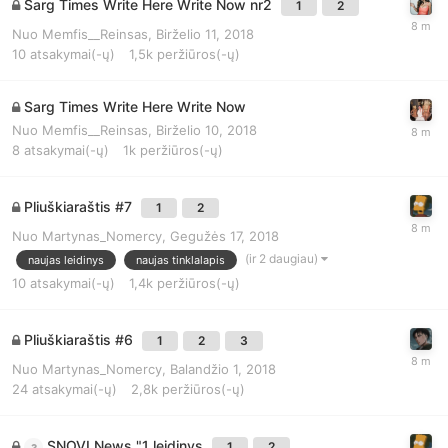
Sarg Times Write Here Write Now nr2
1
2
Nuo
Memfis__Reinsas
,
Birželio 11, 2018
10
atsakymai(-ų)
1,5k
peržiūros(-ų)
Sarg Times Write Here Write Now
Nuo
Memfis__Reinsas
,
Birželio 10, 2018
8
atsakymai(-ų)
1k
peržiūros(-ų)
Pliuškiaraštis #7
1
2
Nuo
Martynas_Nomercy
,
Gegužės 17, 2018
(ir 2 daugiau)
naujas leidinys
naujas tinklalapis
10
atsakymai(-ų)
1,4k
peržiūros(-ų)
Pliuškiaraštis #6
1
2
3
Nuo
Martynas_Nomercy
,
Balandžio 1, 2018
24
atsakymai(-ų)
2,8k
peržiūros(-ų)
SNOVI News "1 leidinys
1
2