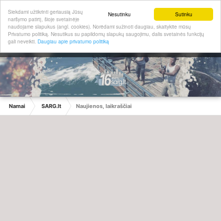
Siekdami užtikrinti geriausią Jūsų
Nesutinku
Sutinku
naršymo patirtį, šioje svetainėje
naudojame slapukus (angl. cookies). Norėdami sužinoti daugiau, skaitykite mūsų
Privatumo politiką. Nesutikus su papildomų slapukų saugojimu, dalis svetainės funkcijų
gali neveikti.
Daugiau apie privatumo politiką
Namai
SARG.lt
Naujienos, laikraščiai