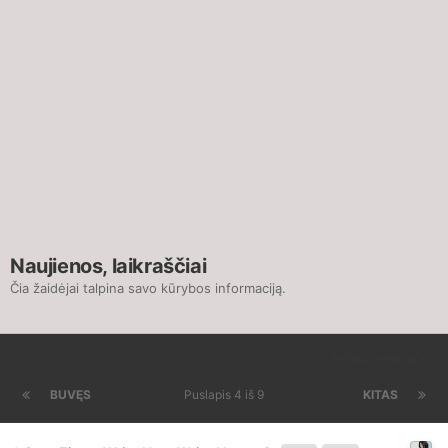
Naujienos, laikraščiai
Čia žaidėjai talpina savo kūrybos informaciją.
RŪŠIUOTI PAGAL
BUVĘS
Puslapis 4 iš 9
KITAS