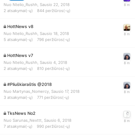
Nuo
Ntelio_Rushh
,
Sausio 22, 2018
2
atsakymai(-ų)
844
peržiūros(-ų)
HottNews v8
Nuo
Ntelio_Rushh
,
Sausio 18, 2018
5
atsakymai(-ų)
796
peržiūros(-ų)
HottNews v7
Nuo
Ntelio_Rushh
,
Sausio 4, 2018
2
atsakymai(-ų)
810
peržiūros(-ų)
#Pliuškiaraštis @2018
Nuo
Martynas_Nomercy
,
Sausio 17, 2018
3
atsakymai(-ų)
771
peržiūros(-ų)
TksNews No2
Nuo
Sarunas_Nexttt
,
Sausio 6, 2018
7
atsakymai(-ų)
990
peržiūros(-ų)