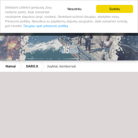
Siekdami užtikrinti geriausią Jūsų
Nesutinku
Sutinku
naršymo patirtį, šioje svetainėje
naudojame slapukus (angl. cookies). Norėdami sužinoti daugiau, skaitykite mūsų
Privatumo politiką. Nesutikus su papildomų slapukų saugojimu, dalis svetainės funkcijų
gali neveikti.
Daugiau apie privatumo politiką
Namai
SARG.lt
Įvykiai, konkursai