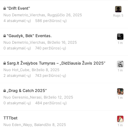
''Drift Event''
Nuo
Demetrio_Vierchas
,
Rugpjūčio 26, 2025
4
atsakymai(-ų)
586
peržiūros(-ų)
"Gaudyk, Bėk" Eventas.
Nuo
Demetrio_Vierchas
,
Birželio 16, 2025
0
atsakymai(-ų)
740
peržiūros(-ų)
Sarg.lt Žvejybos Turnyras – „Didžiausia Žuvis 2025“
Nuo
Hot_Cube
,
Birželio 8, 2025
2
atsakymai(-ų)
743
peržiūros(-ų)
„Drag & Catch 2025“
Nuo
Geresnio_Nerasi
,
Birželio 12, 2025
0
atsakymai(-ų)
484
peržiūros(-ų)
TTTbet
Nuo
Eden_Wayy
,
Balandžio 8, 2025