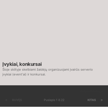
Įvykiai, konkursai
Šioje skiltyje skelbiami žaidėjų organizuojami įvairūs serverio
įvykiai (event'ai) ir konkursai.
RŪŠIUOTI PAGAL
BUVĘS
Puslapis 1 iš 22
KITAS