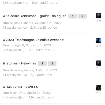
124
atsakymai(-ų)
5,6k
peržiūros(-ų)
Kalėdinis konkursas - gražiausia eglutė
1
2
Nuo
Beliunas_Justas
,
Gruodžio 21, 2023
13
atsakymai(-ų)
2,3k
peržiūros(-ų)
2023 Teisėsaugos kalėdinis event'as!
Nuo
John_Colt
,
Gruodžio 1, 2023
3
atsakymai(-ų)
808
peržiūros(-ų)
Istorijos - Helovinas
1
2
Nuo
Beliunas_Justas
,
Spalio 31, 2023
14
atsakymai(-ų)
2,7k
peržiūros(-ų)
HAPPY HALLOWEEN
Nuo
Black_Umo
,
Spalio 24, 2023
4
atsakymai(-ų)
1,9k
peržiūros(-ų)