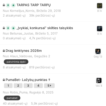
TARPAS TARP TARPŲ
Nuo
Kornelijus_Kornis
,
Birželio 29, 2018
2
atsakymai(-ų)
39k
peržiūros(-ų)
„Įvykiai, konkursai“ skilties taisyklės
Nuo
Beliunas_Justas
,
Birželio 5, 2017
0
atsakymai(-ų)
4,7k
peržiūros(-ų)
Drag lenktynes 2026m
Nuo
Alaus_Valdovas
,
Gegužės 2
patvirtinta dpkt
8
atsakymai(-ų)
819
peržiūros(-ų)
PumaBet- Lažybų punktas †
1
2
3
4
5
Nuo
Robis_Puma
,
Rugsėjo 8, 2025
pumabet
40
atsakymai(-ų)
5,9k
peržiūros(-ų)