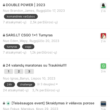
DOUBLE POWER | 2023
Nuo
Brandon_James
,
Rugpjūčio 17, 2023
komandinės varžybos
7
atsakymai(-ų)
2,5k
peržiūros(-ų)
SARG.LT CSGO 1x1 Turnyras
Nuo
Eden_Wayy
,
Rugpjūčio 20, 2023
turnyras
csgo
7
atsakymai(-ų)
1,2k
peržiūros(-ų)
24 valandų maratonas su Traukiniu!!!!
1
2
3
Nuo
Ignas_Banys
,
Liepos 10, 2023
(ir 3 daugiau)
24h
challenge
24
atsakymai(-ų)
3,7k
peržiūros(-ų)
[Teisėsaugos event] Skraidymas ir vėliavos porose
Nuo
Fokus_Marokus
,
Kovo 29, 2023