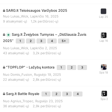
SARG.lt Teisėsaugos Varžybos 2025
Nuo
Lukas_Wick
,
Lapkričio 16, 2025
9
atsakymai(-ų)
1,2k
peržiūros(-ų)
Sarg.lt Žvejybos Turnyras – „Didžiausia Žuvis
2025“
1
2
3
4
5
Nuo
Lukas_Wick
,
Lapkričio 2, 2025
43
atsakymai(-ų)
3,2k
peržiūros(-ų)
"TOPFLOP" - Lažybų kontora
1
2
3
Nuo
Domis_Fusion
,
Rugsėjo 19, 2025
22
atsakymai(-ų)
2,8k
peržiūros(-ų)
Sarg.lt Battle Royale
1
2
3
4
Nuo
Agnius_Tropec
,
Rugsėjo 23, 2025
36
atsakymai(-ų)
2,9k
peržiūros(-ų)