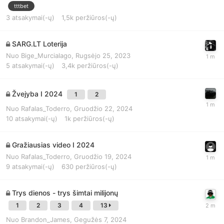
tttbet
3
atsakymai(-ų)
1,5k
peržiūros(-ų)
SARG.LT Loterija
Nuo
Bige_Murcialago
,
Rugsėjo 25, 2023
5
atsakymai(-ų)
3,4k
peržiūros(-ų)
Žvejyba I 2024
1
2
Nuo
Rafalas_Toderro
,
Gruodžio 22, 2024
10
atsakymai(-ų)
1k
peržiūros(-ų)
Gražiausias video I 2024
Nuo
Rafalas_Toderro
,
Gruodžio 19, 2024
9
atsakymai(-ų)
630
peržiūros(-ų)
Trys dienos - trys šimtai milijonų
1
2
3
4
13
Nuo
Brandon_James
,
Gegužės 7, 2024